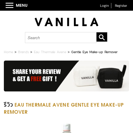
Login
Register
Home
>
Brands
>
Eau Thermale Avene
>
Gentle Eye Make-up Remover
รีวิว
EAU THERMALE AVENE GENTLE EYE MAKE-UP
REMOVER