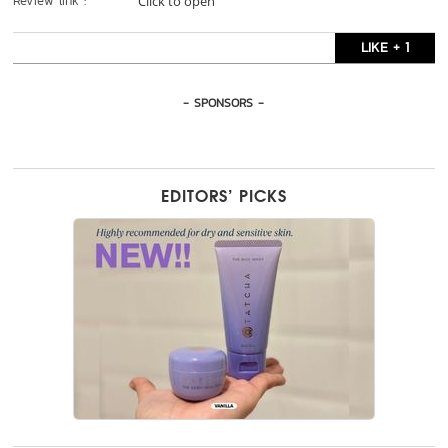
Review link :
Click to open
LIKE + 1
- SPONSORS -
EDITORS’ PICKS