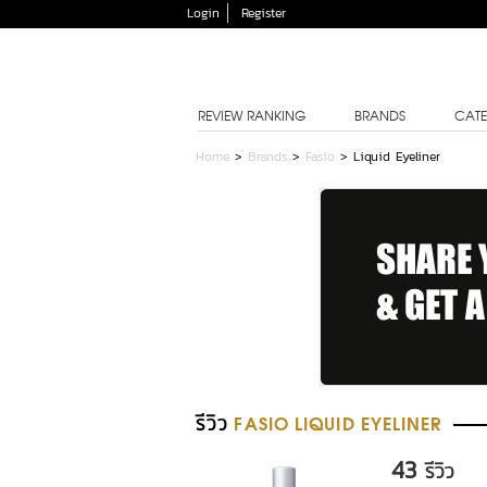
Login
Register
REVIEW RANKING
BRANDS
CATE
Home
>
Brands
>
Fasio
>
Liquid Eyeliner
รีวิว
FASIO LIQUID EYELINER
43
รีวิว