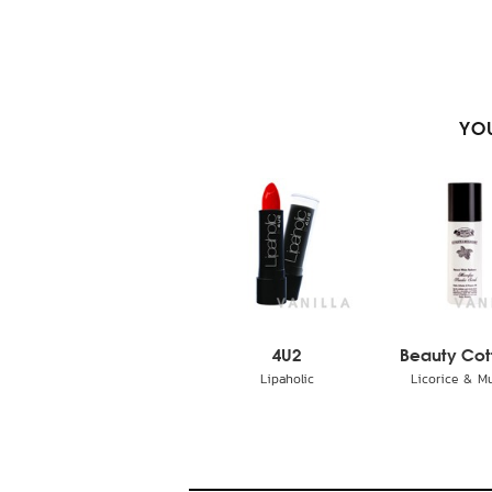
YOU
4U2
Beauty Co
Lipaholic
Licorice & Mul