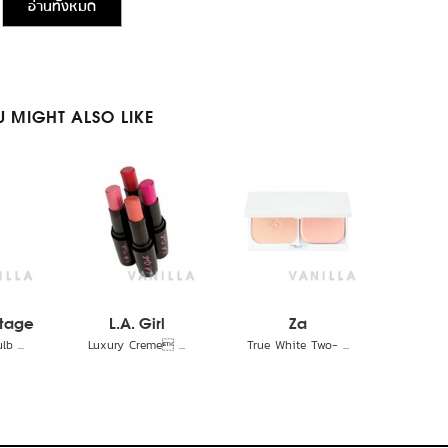
อ่านทั้งหมด
 MIGHT ALSO LIKE
ttage
L.A. Girl
Za
b ...
Luxury Creme ...
True White Two- ...