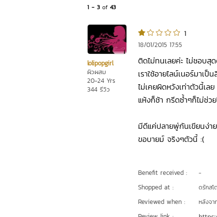
1 - 3
of
43
1
18/01/2015 17:55
ติดไม่ทนเลยค่ะ ไม่ชอบส
lolipopgirl
ผิวผสม
เราใช้อายไลน์เนอร์มาเป็น
20-24 Yrs
ไม่เคยผิดหวังเท่าตัวนี้
344 รีวิว
แห้งก็ช้า กรีดซ้ำๆก็ไม่ช่วย
มีดีแค่ปลายพู่กันเขียนง่า
ขอบายม์ จริงๆตัวนี้ :(
Benefit received :
-
Shopped at :
ดรักสโตร
Reviewed when :
หลังจากเ
Review link :
https: