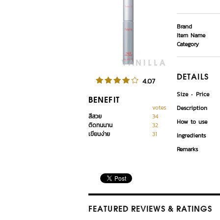
Brand
Item Name
Category
DETAILS
4.07
Size
Price
BENEFIT
votes
Description
สีสวย
34
How to use
ติดทนนาน
32
เขียนง่าย
31
Ingredients
Remarks
FEATURED REVIEWS
& RATINGS