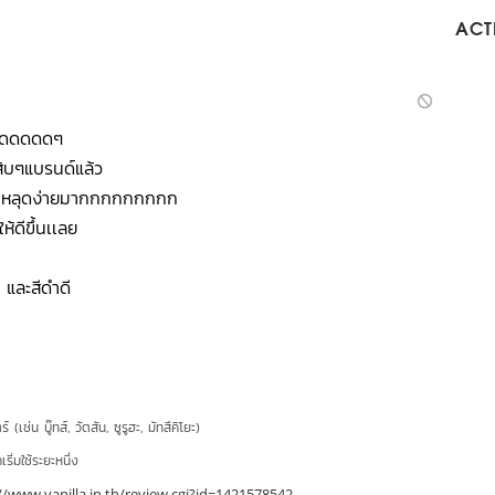
ACTI
ุดดดดดดๆ
สิบๆแบรนด์แล้ว
เลย หลุดง่ายมากกกกกกกกก
ให้ดีขึ้นเเลย
ย และสีดำดี
์ (เช่น บู๊ทส์, วัตสัน, ซูรูฮะ, มัทสึคิโยะ)
ริ่มใช้ระยะหนึ่ง
//www.vanilla.in.th/review.cgi?id=1421578542