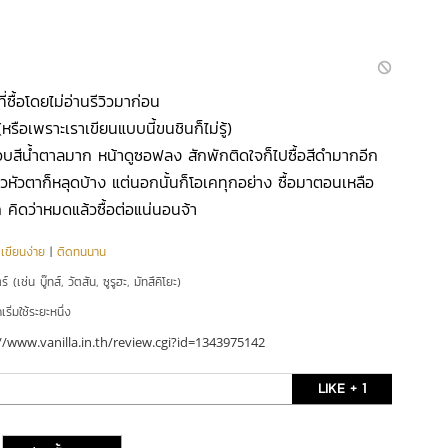
ที่ซื้อโดยไม่อ่านรีวิวมาก่อน
รือเพราะเราเขียนแบบนี้ขนชินก็ไม่รู้)
บสีน้ำตาลมาก หน้าดูซอฟลง สักพักติดใจก็ไปซื้อสีดำมากอีก
วหัวตาก็หลุดบ้าง แต่นอกนั้นก็โอเคทุกอย่าง ซื้อมาตอนเหลือ
ก คิดว่าหมดแล้วซื้อต่อแน่นอนจ้า
|
เขียนง่าย
|
ติดทนนาน
์ (เช่น บู๊ทส์, วัตสัน, ซูรูฮะ, มัทสึคิโยะ)
ริ่มใช้ระยะหนึ่ง
//www.vanilla.in.th/review.cgi?id=1343975142
LIKE + 1