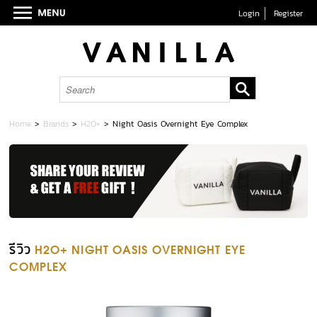
Login
Register
Home
>
Brands
>
H2O+
>
Night Oasis Overnight Eye Complex
รีวิว
H2O+ NIGHT OASIS OVERNIGHT EYE
COMPLEX