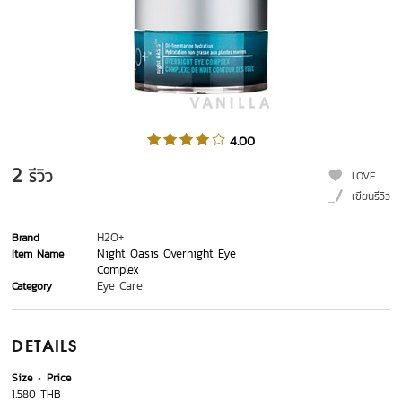
4.00
2
รีวิว
LOVE
เขียนรีวิว
H2O+
Brand
Night Oasis Overnight Eye
Item Name
Complex
Eye Care
Category
DETAILS
Size
Price
1,580 THB