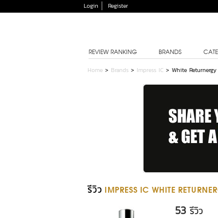
Login
Register
REVIEW RANKING
BRANDS
CATE
Home
>
Brands
>
Impress IC
>
White Returnergy
รีวิว
IMPRESS IC WHITE RETURNE
53
รีวิว