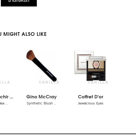
อ่านทั้งหมด
 MIGHT ALSO LIKE
hir ...
Gino McCray
Coffret D'or
a ...
Synthetic Blush ...
Jewelcious Eyes