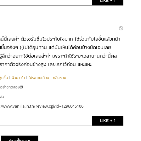
LIKE + 1
น์นี้เลยค่ะ ตัวเซรั่มซึมไวประทับใจมาก ใช้ร่วมกับโลชั่นแล้วหน้า
ขึ้นจริงๆ ((ไม่ได้อุปทาน แต่มันเห็นได้ค่อนข้างชัดเจนเลย
รู้สึกว่าอยากใช้ต่อเลยล่ะค่ะ เพราะถ้าใช้ระยะเวลานานกว่านี้ผล
ราคาตัวจริงค่อนข้างสูง เลยเรกไว้ก่อน แหะแหะ
่มชื้น
|
ผิวขาวใส
|
ไม่ระคายเคือง
|
กลิ่นหอม
ัวอย่างทดลองใช้
ล้ว
//www.vanilla.in.th/review.cgi?id=1296045106
LIKE + 1