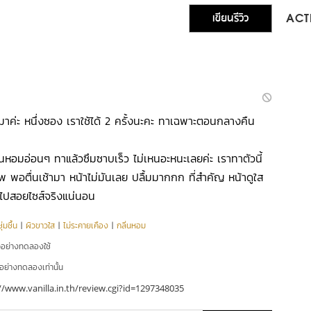
เขียนรีวิว
ACTI
งมาค่ะ หนึ่งซอง เราใช้ได้ 2 ครั้งนะคะ ทาเฉพาะตอนกลางคืน
ิ่นหอมอ่อนๆ ทาแล้วซึมซาบเร็ว ไม่เหนอะหนะเลยค่ะ เราทาตัวนี้
ภาพ พอตื่นเช้ามา หน้าไม่มันเลย ปลื้มมากกก ที่สำคัญ หน้าดูใส
จะไปสอยไซส์จริงแน่นอน
่มชื้น
|
ผิวขาวใส
|
ไม่ระคายเคือง
|
กลิ่นหอม
ัวอย่างทดลองใช้
ัวอย่างทดลองเท่านั้น
//www.vanilla.in.th/review.cgi?id=1297348035