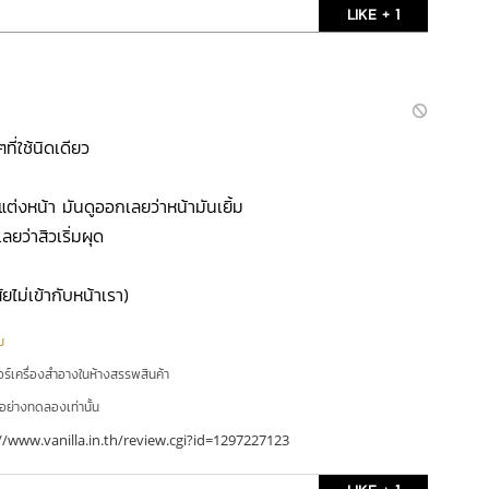
LIKE + 1
ๆที่ใช้นิดเดียว
แต่งหน้า มันดูออกเลยว่าหน้ามันเยิ้ม
เลยว่าสิวเริ่มผุด
ไม่เข้ากับหน้าเรา)
ม
อร์เครื่องสำอางในห้างสรรพสินค้า
ัวอย่างทดลองเท่านั้น
//www.vanilla.in.th/review.cgi?id=1297227123