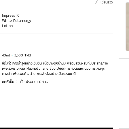
เขียนรีวิว
Impress IC
White Returnergy
Lotion
40ml
3,500 THB
ซีรั่มที่ให้การบำรุงอย่างเข้มข้น เนื้อบางดุจน้ำนม พร้อมส่วนผสมที่มีประสิทธิภาพ
เพื่อผิวกระจ่างใส Magnolignane ซึ่งจะปฏิบัติการกับต้นเหตุของการเกิดจุด
ด่างดำ เพื่อเผยผิวสว่าง กระจ่างใสอย่างเป็นธรรมชาติ
กดหัวปั๊ม 2 ครั้ง ประมาณ 0.4 มล.
-
-