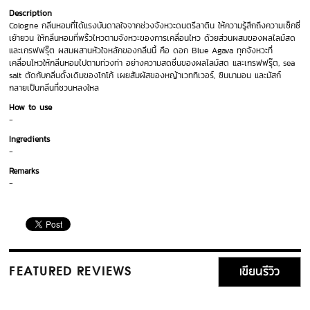
Description
Cologne กลิ่นหอมที่ได้แรงบันดาลใจจากช่วงจังหวะดนตรีลาติน ให้ความรู้สึกถึงความเซ็กซี่
เย้ายวน ให้กลิ่นหอมที่พริ้วไหวตามจังหวะของการเคลื่อนไหว ด้วยส่วนผสมของผลไลม์สด
และเกรฟฟรุ๊ต ผสมผสานหัวใจหลักของกลิ่นนี้ คือ ดอก Blue Agava ทุกจังหวะที่
เคลื่อนไหวให้กลิ่นหอมไปตามท่วงท่า อย่างความสดชื่นของผลไลม์สด และเกรฟฟรุ๊ต, sea
salt ตัดกับกลิ่นดั้งเดิมของโกโก้ เผยสัมผัสของหญ้าเวททิเวอร์, ซินนามอน และมัสก์
กลายเป็นกลิ่นที่ชวนหลงใหล
How to use
-
Ingredients
-
Remarks
-
เขียนรีวิว
FEATURED REVIEWS