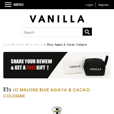
Login
Register
Home
>
Brands
>
Jo Malone
>
Blue Agava & Cacao Cologne
รีวิว
JO MALONE BLUE AGAVA & CACAO
COLOGNE