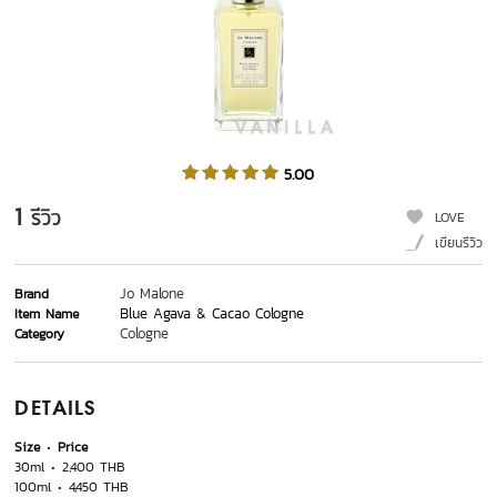
5.00
1
รีวิว
LOVE
เขียนรีวิว
Jo Malone
Brand
Blue Agava & Cacao Cologne
Item Name
Cologne
Category
DETAILS
Size
Price
30ml
2,400 THB
100ml
4,450 THB