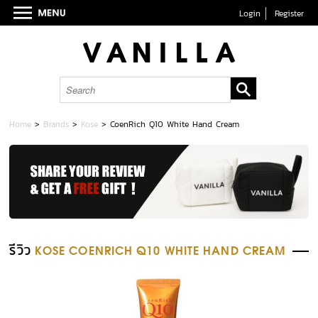
Login
Register
Home
>
Brands
>
Kose
>
CoenRich Q10 White Hand Cream
รีวิว
KOSE COENRICH Q10 WHITE HAND CREAM