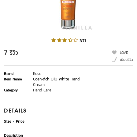
3.71
7
รีวิว
LOVE
เขียนรีวิว
Kose
Brand
CoenRich Q10 White Hand
Item Name
Cream
Hand Care
Category
DETAILS
Size
Price
-
Description