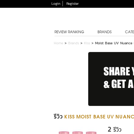
Login
Register
REVIEW RANKING
BRANDS
CATE
Home
>
Brands
>
Kiss
>
Moist Base UV Nuance 
รีวิว
KISS MOIST BASE UV NUAN
2
รีวิว