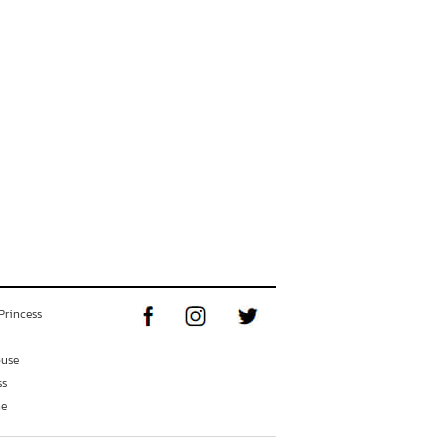
Princess
ouse
ss
ne