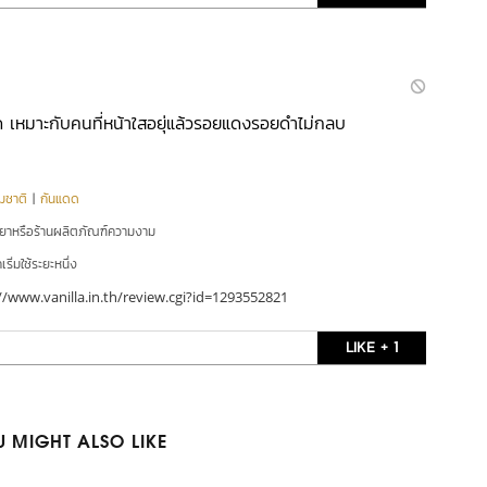
ิด เหมาะกับคนที่หน้าใสอยุ่แล้วรอยแดงรอยดำไม่กลบ
มชาติ
|
กันแดด
ยยาหรือร้านผลิตภัณฑ์ความงาม
ริ่มใช้ระยะหนึ่ง
//www.vanilla.in.th/review.cgi?id=1293552821
LIKE + 1
 MIGHT ALSO LIKE