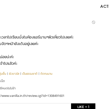
ACTI
เวลาไปเรียนนั่งในห้องแอร์นานๆผิวเหี่ยวไปเลยค่ะ
ย็นจัดๆหน้ายังเด้งอยู่เลยค่ะ
น่อยน่ะค่ะ
จำไปแล้วค่ะ
่มชื้น
|
ผิวขาวใส
|
เป็นธรรมชาติ
|
ติดทนนาน
์เน็ต
ใช้หมดในไม่ช้า
//www.vanilla.in.th/review.cgi?id=1308491601
LIKE + 1