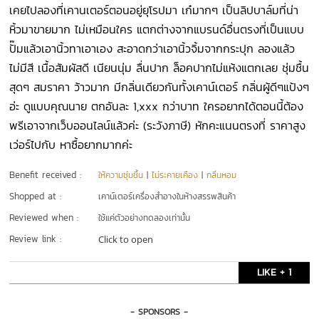
เคยไปลองที่เคานเตอร์ตอนอยู่ยุโรปมา เก๋มากๆ เป็นลิปบาล์มที่น่า
หิ้วมาขายมาก ไม่เหมือนใคร แตกต่างจากแบรนด์อื่นตรงที่เป็นแบบ
ปั๊มแล้วเอานิ้วทาเอาเอง สะอาดกว่าเอานิ้วจิ้มจากกระปุก ลองแล้ว
ไม่มีสี เนื้อสัมผัสดี เนียนนุ่ม ลื่นปาก ล็อคปากไม่แห้งแตกเลย ชุ่มชื้น
สุดๆ สมราคา ว้าวมาก มีกลิ่นเดียวกันทั้งเคาน์เตอร์ กลิ่นผู้ดีๆแป้งๆ
อ่ะ ดูแบบคุณนาย ตกอันละ 1,xxx กว่าบาท ใครอยากได้ตอนนี้ต้อง
พรีเอาจากเว็บออนไลน์แล้วค่ะ (ระวังภาษี) หักคะแนนตรงที่ ราคาสูง
เว่อร์ไปกับ หาซื้อยากมากค่ะ
Benefit received :
ให้ความชุ่มชื้น
|
ไม่ระคายเคือง
|
กลิ่นหอม
Shopped at :
เคาน์เตอร์เครื่องสำอางในห้างสรรพสินค้า
Reviewed when :
ใช้แค่ตัวอย่างทดลองเท่านั้น
Review link :
Click to open
LIKE + 1
- SPONSORS -