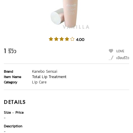
4.00
1
รีวิว
LOVE
เขียนรีวิว
Kanebo Sensai
Brand
Total Lip Treatment
Item Name
Lip Care
Category
DETAILS
Size
Price
-
Description
-