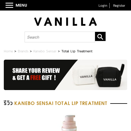
Login
Register
Home
>
Brands
>
Kanebo Sensai
>
Total Lip Treatment
รีวิว
KANEBO SENSAI TOTAL LIP TREATMENT