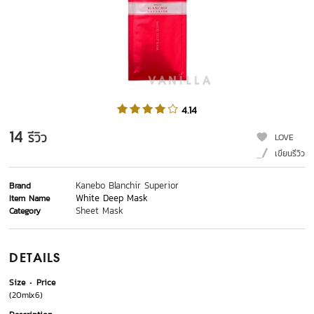
4.14
14
รีวิว
LOVE
เขียนรีวิว
Kanebo Blanchir Superior
Brand
White Deep Mask
Item Name
Sheet Mask
Category
DETAILS
Size
Price
(20mlx6)