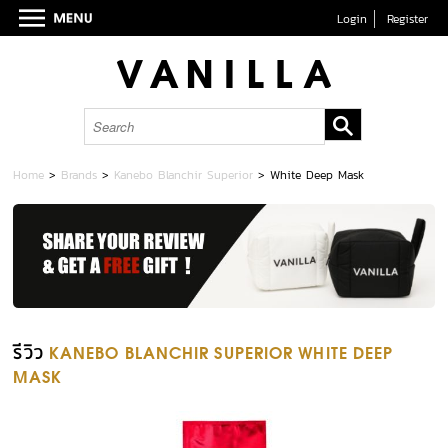
Login
Register
Home
>
Brands
>
Kanebo Blanchir Superior
>
White Deep Mask
รีวิว
KANEBO BLANCHIR SUPERIOR WHITE DEEP
MASK