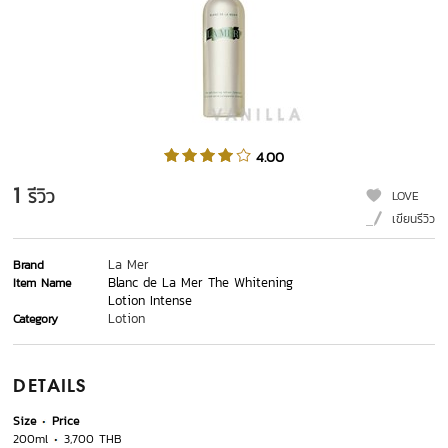
4.00
1
รีวิว
LOVE
เขียนรีวิว
La Mer
Brand
Blanc de La Mer The Whitening
Item Name
Lotion Intense
Lotion
Category
DETAILS
Size
Price
200ml
3,700 THB