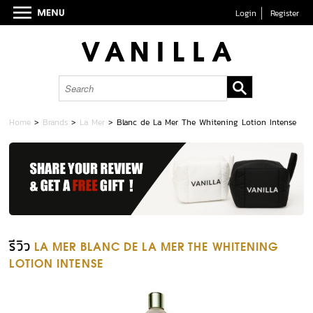
Login
Register
Home
>
Brands
>
La Mer
>
Blanc de La Mer The Whitening Lotion Intense
รีวิว
LA MER BLANC DE LA MER THE WHITENING
LOTION INTENSE