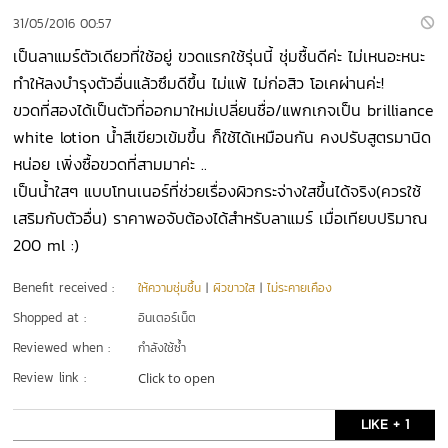
31/05/2016 00:57
เป็นลาแมร์ตัวเดียวที่ใช้อยู่ ขวดแรกใช้รุ่นนี้ ชุ่มชื้นดีค่ะ ไม่เหนอะหนะ
ทำให้ลงบำรุงตัวอื่นแล้วซึมดีขึ้น ไม่แพ้ ไม่ก่อสิว โอเคผ่านค่ะ!
ขวดที่สองได้เป็นตัวที่ออกมาใหม่เปลี่ยนชื่อ/แพกเกจเป็น brilliance
white lotion น้ำสีเขียวเข้มขึ้น ก็ใช้ได้เหมือนกัน คงปรับสูตรมานิด
หน่อย เพิ่งซื้อขวดที่สามมาค่ะ ..
เป็นน้ำใสๆ แบบโทนเนอร์ที่ช่วยเรื่องผิวกระจ่างใสขึ้นได้จริง(ควรใช้
เสริมกับตัวอื่น) ราคาพอจับต้องได้สำหรับลาแมร์ เมื่อเทียบปริมาณ
200 ml :)
Benefit received :
ให้ความชุ่มชื้น
|
ผิวขาวใส
|
ไม่ระคายเคือง
Shopped at :
อินเตอร์เน็ต
Reviewed when :
กำลังใช้ซ้ำ
Review link :
Click to open
LIKE + 1