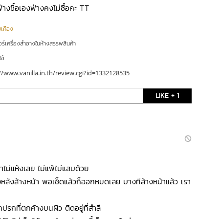
างซื้อเองฟ่างคงไม่ซื้อคะ TT
ยเคือง
อร์เครื่องสำอางในห้างสรรพสินค้า
ใช้
//www.vanilla.in.th/review.cgi?id=1332128535
LIKE + 1
น้าไม่แห้งเลย ไม่แพ้ไม่แสบด้วย
้างหลังล้างหน้า พอเช็ดแล้วก็ออกหมดเลย บางทีล้างหน้าแล้ว เรา
ปรกที่ตกค้างบนผิว ติดอยู่ที่สำลี