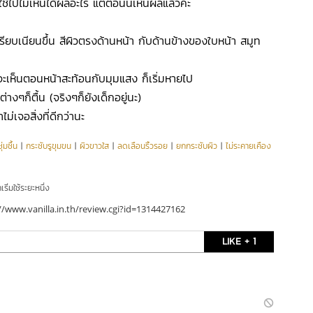
้ไปไม่เห็นได้ผลอะไร แต่ตอนนี้เห็นผลแล้วค่ะ
าเรียบเนียนขึ้น สีผิวตรงด้านหน้า กับด้านข้างของใบหน้า สมูท
จะเห็นตอนหน้าสะท้อนกับมุมแสง ก็เริ่มหายไป
ต่างๆก็ตื้น (จริงๆก็ยังเด็กอยู่นะ)
ม่เจอสิ่งที่ดีกว่านะ
่มชื้น
|
กระชับรูขุมขน
|
ผิวขาวใส
|
ลดเลือนริ้วรอย
|
ยกกระชับผิว
|
ไม่ระคายเคือง
ริ่มใช้ระยะหนึ่ง
//www.vanilla.in.th/review.cgi?id=1314427162
LIKE + 1