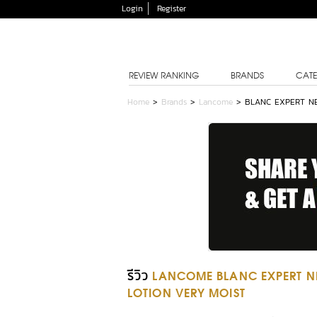
Login
Register
REVIEW RANKING
BRANDS
CATE
Home
>
Brands
>
Lancome
>
BLANC EXPERT NEU
รีวิว
LANCOME BLANC EXPERT NE
LOTION VERY MOIST