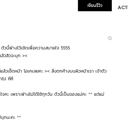
เขียนรีวิว
ACTI
 ตัวนี้ฟ่างไว้เช้ดเพื่อความสบายใจ 5555
แล้วสิวจะบุก ><
ีแล้วเช็ดหน้า โอเคเลยคะ >< สิ่งตกค้างบนผิวหน้าเรา เจ้าตัว
กไป หึหึ
ใจคะ เพราะฟ่างไม่ได้ใช้ทุกวัน ตัวนี้เป็นของแม่คะ ^^ แต่แม่
ม่บุกนะคะ ^^