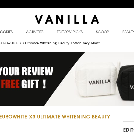
GORIES
ACTIVITIES
EDITORS’ PICKS
SCOOP
BEAUT
ROWHITE X3 Ultimate Whitening Beauty Lotion Very Moist
UROWHITE X3 ULTIMATE WHITENING BEAUTY
EDI