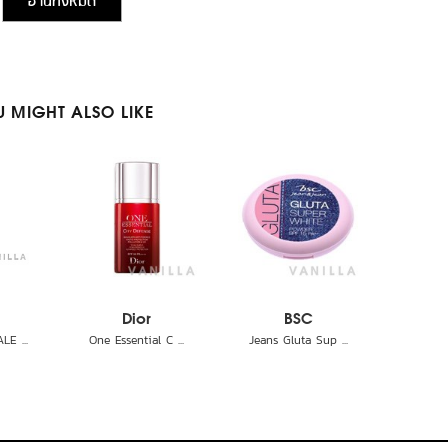
อ่านทั้งหมด
 MIGHT ALSO LIKE
Dior
BSC
E ...
One Essential C ...
Jeans Gluta Sup ...