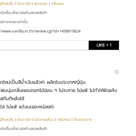
ู้สึกสดชื่น
|
ผิวขาวใส
|
ฟองเยอะ
|
กลิ่นหอม
อร์เครื่องสำอางในห้างสรรพสินค้า
ัวอย่างทดลองเท่านั้น
//www.vanilla.in.th/review.cgi?id=1458810824
LIKE + 1
ใหม่เป็นสีน้ำเงินแล้วค่ะ ผลิตในประเทศญี่ปุ่น
มนุ่มกลิ่นหอมดอกไม้อ่อน ๆ ไม่ระคาย ไม่แพ้ ไม่ทำให้ผิวแห้ง
สทันทีหลังใช้
ใส ไม่แพ้ แต่งบเยอะหน่อยค่ะ
ู้สึกสดชื่น
|
ผิวขาวใส
|
ไม่ระคายเคือง
|
กลิ่นหอม
|
ล้างออกง่าย
อร์เครื่องสำอางในห้างสรรพสินค้า