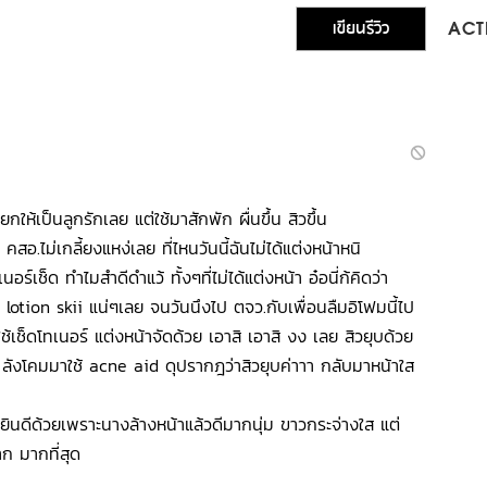
เขียนรีวิว
ACTI
ให้เป็นลูกรักเลย แต่ใช้มาสักพัก ผื่นขึ้น สิวขึ้น
สอ.ไม่เกลี้ยงแหง่เลย ที่ไหนวันนี้ฉันไม่ได้แต่งหน้าหนิ
นอร์เช็ด ทำไมสำดีดำแว้ ทั้งๆที่ไม่ได้แต่งหน้า อ๋อนี่ก้คิดว่า
lotion skii แน่ๆเลย จนวันนึงไป ตจว.กับเพื่อนลืมอิโฟมนี้ไป
ช้เช็ดโทเนอร์ แต่งหน้าจัดด้วย เอาสิ เอาสิ งง เลย สิวยุบด้วย
ังโคมมาใช้ acne aid ดุปรากฎว่าสิวยุบค่าาา กลับมาหน้าใส
รายินดีด้วยเพราะนางล้างหน้าแล้วดีมากนุ่ม ขาวกระจ่างใส แต่
ก มากที่สุด