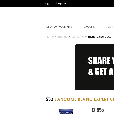
Login
Register
REVIEW RANKING
BRANDS
CATE
Home
>
Brands
>
Lancome
>
Blanc Expert Ulti
รีวิว
LANCOME BLANC EXPERT UL
8
รีวิว