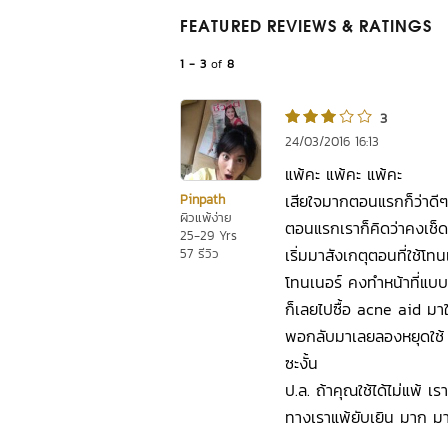
FEATURED REVIEWS
& RATINGS
1 - 3
of
8
3
24/03/2016 16:13
แพ้คะ แพ้คะ แพ้คะ
เสียใจมากตอนแรกก็ว่าดีๆยก
Pinpath
ผิวแพ้ง่าย
ตอนแรกเราก็คิดว่าคงเช็ด ค
25-29 Yrs
เริ่มมาสังเกตุตอนที่ใช้โทนเ
57 รีวิว
โทนเนอร์ คงทำหน้าที่แบบ 
ก็เลยไปซื้อ acne aid มาใ
พอกลับมาเลยลองหยุดใช้ ล
ซะงั้น
ป.ล. ถ้าคุณใช้ได้ไม่แพ้ เ
ทางเราแพ้ยับเยิน มาก มา