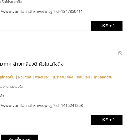
ริ่มใช้ระยะหนึ่ง
//www.vanilla.in.th/review.cgi?id=1347850411
LIKE + 1
กๆ ล้างเกลี้ยงดี ผิวไม่แห้งตึง
ู้สึกสดชื่น
|
ผิวขาวใส
|
ฟองเยอะ
|
ไม่ระคายเคือง
|
กลิ่นหอม
|
ล้างออกง่าย
ัวอย่างทดลองใช้
ล้ว
//www.vanilla.in.th/review.cgi?id=1415241258
LIKE + 1