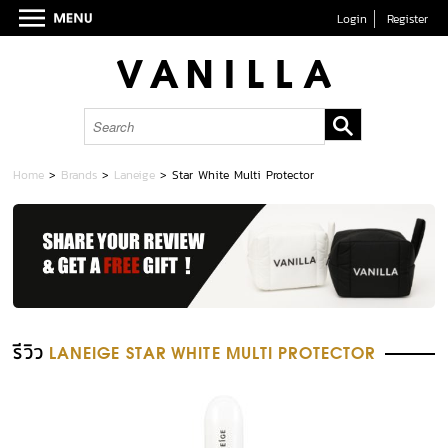
Login
Register
Home
>
Brands
>
Laneige
>
Star White Multi Protector
รีวิว
LANEIGE STAR WHITE MULTI PROTECTOR