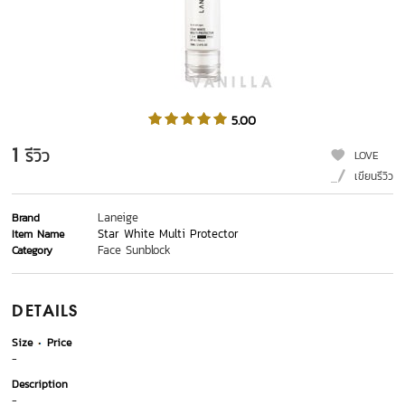
5.00
1
รีวิว
LOVE
เขียนรีวิว
Laneige
Brand
Star White Multi Protector
Item Name
Face Sunblock
Category
DETAILS
Size
Price
-
Description
-