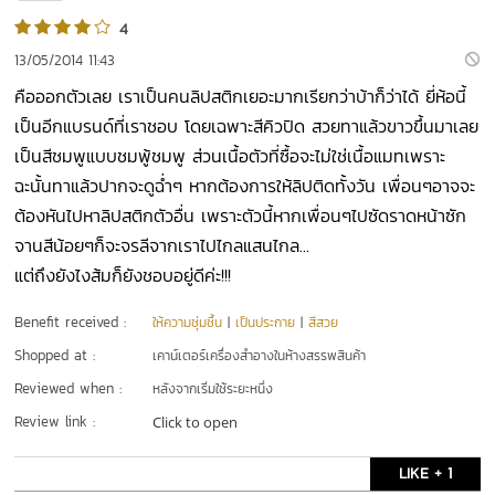
4
13/05/2014 11:43
คือออกตัวเลย เราเป็นคนลิปสติกเยอะมากเรียกว่าบ้าก็ว่าได้ ยี่ห้อนี้
เป็นอีกแบรนด์ที่เราชอบ โดยเฉพาะสีคิวปิด สวยทาแล้วขาวขึ้นมาเลย
เป็นสีชมพูแบบชมพู้ชมพู ส่วนเนื้อตัวที่ซื้อจะไม่ใช่เนื้อแมทเพราะ
ฉะนั้นทาแล้วปากจะดูฉ่ำๆ หากต้องการให้ลิปติดทั้งวัน เพื่อนๆอาจจะ
ต้องหันไปหาลิปสติกตัวอื่น เพราะตัวนี้หากเพื่อนๆไปซัดราดหน้าซัก
จานสีน้อยๆก็จะจรลีจากเราไปไกลแสนไกล...
แต่ถึงยังไงส้มก็ยังชอบอยู่ดีค่ะ!!!
Benefit received :
ให้ความชุ่มชื้น
|
เป็นประกาย
|
สีสวย
Shopped at :
เคาน์เตอร์เครื่องสำอางในห้างสรรพสินค้า
Reviewed when :
หลังจากเริ่มใช้ระยะหนึ่ง
Review link :
Click to open
LIKE + 1