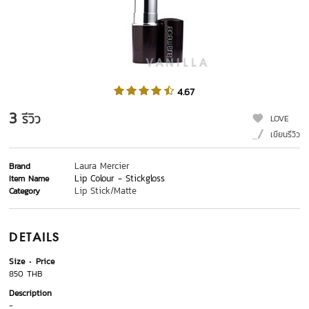
4.67
3
รีวิว
LOVE
เขียนรีวิว
Laura Mercier
Brand
Lip Colour - Stickgloss
Item Name
Lip Stick/Matte
Category
DETAILS
Size
Price
850 THB
Description
-