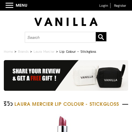
Login
Register
Home
>
Brands
>
Laura Mercier
>
Lip Colour - Stickgloss
รีวิว
LAURA MERCIER LIP COLOUR - STICKGLOSS