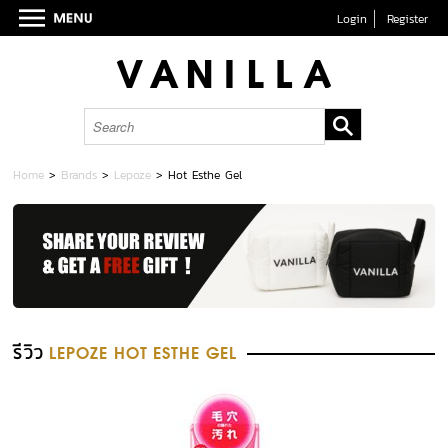
Login
Register
Home
>
Brands
>
Lepoze
>
Hot Esthe Gel
รีวิว
LEPOZE HOT ESTHE GEL