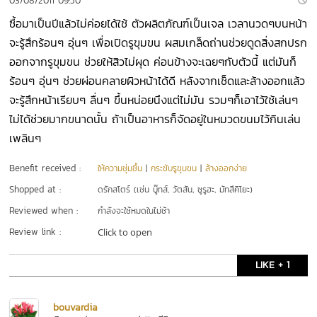
03/08/2011 09:50
ซื้อมาเป็นปีแล้วไม่ค่อยได้ใช้ ตัวผลิตภัณฑ์เป็นเจล เวลานวดๆบนหน้า
จะรู้สึกร้อนๆ อุ่นๆ เพื่อเปิดรูขุมขน ผสมเกล็ดถ่านช่วยดูดสิ่งสกปรก
ออกจากรูขุมขน ช่วยให้สิวไม่ผุด ค่อนข้างจะเฉยๆกับตัวนี้ แต่มันก็
ร้อนๆ อุ่นๆ ช่วยผ่อนคลายผิวหน้าได้ดี หลังจากเช็ดและล้างออกแล้ว
จะรู้สึกหน้าเรียบๆ ลื่นๆ ขึ้นหน่อยนึงแต่ไม่มัน รวมๆก็เอาไว้ใช้เล่นๆ
ไม่ได้ช่วยมากขนาดนั้น ถ้าเป็นอาหารก็จัดอยู่ในหมวดขนมไว้กินเล่น
เพลินๆ
Benefit received :
ให้ความชุ่มชื้น
|
กระชับรูขุมขน
|
ล้างออกง่าย
Shopped at :
ดรักสโตร์ (เช่น บู๊ทส์, วัตสัน, ซูรูฮะ, มัทสึคิโยะ)
Reviewed when :
กำลังจะใช้หมดในไม่ช้า
Review link :
Click to open
LIKE + 1
bouvardia