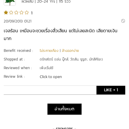
ผิวผสม | 20-24 Yrs | 115 รีวิว
1
20/09/2013 01:21
เจลร้อน เหมือนจะชวยเรื่องสิ้วเสืยน แต่ไม่เลยสะนิด เสียดายเงิน
มาก
Benefit received :
ไม่ระคายเคือง
|
ล้างออกง่าย
Shopped at :
ดรักสโตร์ (เช่น บู๊ทส์, วัตสัน, ซูรูฮะ, มัทสึคิโยะ)
Reviewed when :
เพิ่งเริ่มใช้
Review link :
Click to open
LIKE + 1
อ่านทั้งหมด