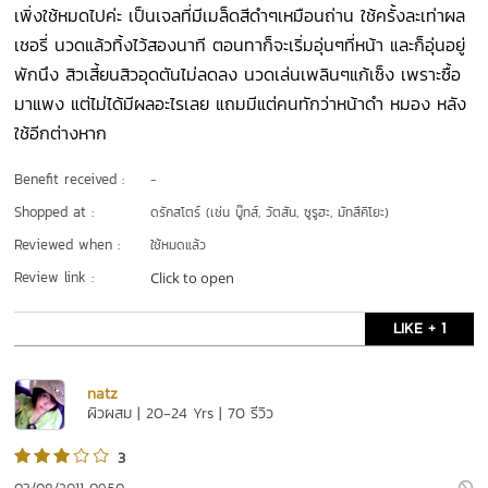
เพิ่งใช้หมดไปค่ะ เป็นเจลที่มีเมล็ดสีดำๆเหมือนถ่าน ใช้ครั้งละเท่าผล
เชอรี่ นวดแล้วทิ้งไว้สองนาที ตอนทาก็จะเริ่มอุ่นๆที่หน้า และก็อุ่นอยู่
พักนึง สิวเสี้ยนสิวอุดตันไม่ลดลง นวดเล่นเพลินๆแก้เซ็ง เพราะซื้อ
มาแพง แต่ไม่ได้มีผลอะไรเลย แถมมีแต่คนทักว่าหน้าดำ หมอง หลัง
ใช้อีกต่างหาก
Benefit received :
-
Shopped at :
ดรักสโตร์ (เช่น บู๊ทส์, วัตสัน, ซูรูฮะ, มัทสึคิโยะ)
Reviewed when :
ใช้หมดแล้ว
Review link :
Click to open
LIKE + 1
natz
ผิวผสม | 20-24 Yrs | 70 รีวิว
3