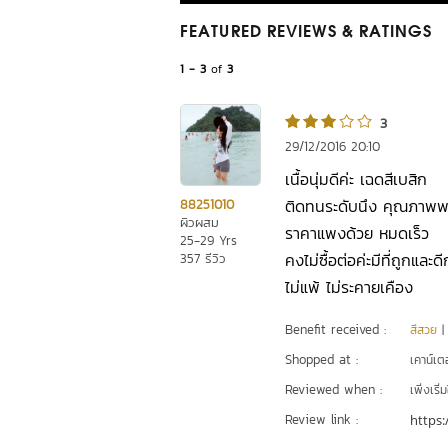
FEATURED REVIEWS
& RATINGS
1 - 3
of
3
3
29/12/2016 20:10
เนื้อนุ่มดีค่ะ เฉดสีเบสิก
ติดทนระดับนึง คุณภาพพอกั
88251010
ผิวผสม
ราคาแพงด้วย หมดเร็ว
25-29 Yrs
คงไม่ซื้อต่อค่ะมีที่ถูกและดีก
357 รีวิว
ไม่แพ้ ไม่ระคายเคือง
Benefit received :
สีสวย
Shopped at :
เคาน์เต
Reviewed when :
เพิ่งเริ่ม
Review link :
https: