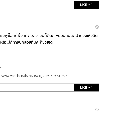
LIKE + 1
มพูช็อกกี้พิ้งค์ค่ะ เราว่ามันก็ติดดีเหมือนกันนะ ปากจะแห้งนิด
หรือไม่ก็ทาลิปกลอสทับค่ะก็ช่วยได้
ใช้
//www.vanilla.in.th/review.cgi?id=1426731807
LIKE + 1