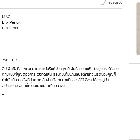
เขียนรีวิว
MAC
Lip Pencil
Lip Liner
750 THB
ลิปเพ็นซิลที่ออกแบบมาแต่งแต้มริมฝีปากคุณมีเส้นที่สวยคมชัดเป็นรูปทรงได้สวย
ตามแบบที่คุณต้องการ ใช้วาดเส้นหรือเติมเต็มแทนลิปสติกแท่งโปรดของคุณก็
ทำได้ เนื้อเมคอัพที่นุ่มเบาเกลี่ยง่ายติดทนนานมีหลากสีให้เลือก ใช้ควบคู่กับ
ลิปสติกกับเฉดสีที่เบลนเข้ากันได้เป็นอย่างดี
-
-
-