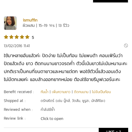
ismuffin
ผิวผสม | 15-19 Yrs | 13 รีวิว
5
13/02/2016 11:41
ใช้มาหลายอันแล้วค่ะ ปัดง่าย ไม่เป็นก้อน ไม่แพนด้า คอนเฟิร์มว่า
ปัดแล้วเด้ง ยาว ติดทนนานยาวจรดค่ำ ตัวนี้เน้นยาวไม่เน้นหนานะคะ
ปกติเราเป็นคนที่ขนตายาวและหนาแต่ตก พอใช้ตัวนี้แล้วงอนเด้ง
ไม่มีตกเลยค่ะ แอบล้างออกยากหน่อย ต้องใช้อายรีมูฟเวอร์นะคะ
Benefit received :
กันน้ำ
|
เพิ่มความยาว
|
ติดทนนาน
|
ไม่จับเป็นก้อน
Shopped at :
ดรักสโตร์ (เช่น บู๊ทส์, วัตสัน, ซูรูฮะ, มัทสึคิโยะ)
Reviewed when :
กำลังใช้ซ้ำ
Review link :
Click to open