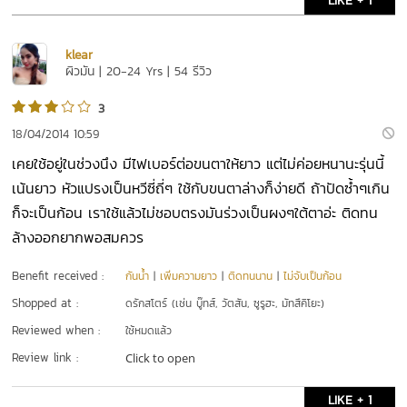
LIKE + 1
klear
ผิวมัน | 20-24 Yrs | 54 รีวิว
3
18/04/2014 10:59
เคยใช้อยู่ในช่วงนึง มีไฟเบอร์ต่อขนตาให้ยาว แต่ไม่ค่อยหนานะรุ่นนี้
เน้นยาว หัวแปรงเป็นหวีซี่ถี่ๆ ใช้กับขนตาล่างก็ง่ายดี ถ้าปัดซ้ำๆเกิน
ก็จะเป็นก้อน เราใช้แล้วไม่ชอบตรงมันร่วงเป็นผงๆใต้ตาอ่ะ ติดทน
ล้างออกยากพอสมควร
Benefit received :
กันน้ำ
|
เพิ่มความยาว
|
ติดทนนาน
|
ไม่จับเป็นก้อน
Shopped at :
ดรักสโตร์ (เช่น บู๊ทส์, วัตสัน, ซูรูฮะ, มัทสึคิโยะ)
Reviewed when :
ใช้หมดแล้ว
Review link :
Click to open
LIKE + 1