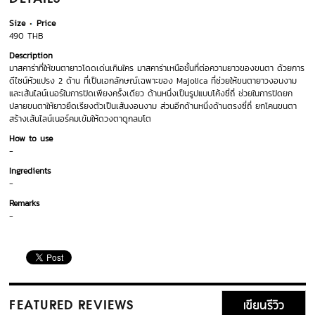
Size
Price
490 THB
Description
มาสคาร่าที่ให้ขนตายาวโดดเด่นเกินใคร มาสคาร่าเหนือชั้นที่ต่อความยาวของขนตา ด้วยการ
ดีไซน์หัวแปรง 2 ด้าน ที่เป็นเอกลักษณ์เฉพาะของ Majolica ที่ช่วยให้ขนตายาวงอนงาม
และเส้นไลน์เนอร์ในการปัดเพียงครั้งเดียว ด้านหนึ่งเป็นรูปแบบโค้งซี่ถี่ ช่วยในการปัดยก
ปลายขนตาให้ยาวยืดเรียงตัวเป็นเส้นงอนงาม ส่วนอีกด้านหนึ่งด้านตรงซี่ถี่ ยกโคนขนตา
สร้างเส้นไลน์เนอร์คมเข้มให้ดวงตาดูกลมโต
How to use
-
Ingredients
-
Remarks
-
เขียนรีวิว
FEATURED REVIEWS