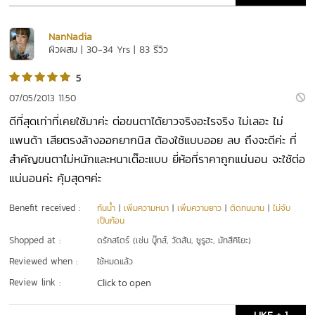
NanNadia
ผิวผสม | 30-34 Yrs | 83 รีวิว
5
07/05/2013 11:50
ดีที่สุดเท่าที่เคยใช้มาค่ะ ต่อขนตาได้ยาวจริงอะไรจริง ไม่เลอะ ไม่
แพนด้า เสียตรงล้างออกยากนิส ต้องใช้แบบออย ลบ ถึงจะดีค่ะ ที่
สำคัญขนตาไ่ม่หนักและหนาเต๊อะแบบ ยี่ห้อที่ราคาถูกแน่นอน จะใช้ต่อ
แน่นอนค่ะ คุ้มสุดๆค่ะ
Benefit received :
กันน้ำ
|
เพิ่มความหนา
|
เพิ่มความยาว
|
ติดทนนาน
|
ไม่จับ
เป็นก้อน
Shopped at :
ดรักสโตร์ (เช่น บู๊ทส์, วัตสัน, ซูรูฮะ, มัทสึคิโยะ)
Reviewed when :
ใช้หมดแล้ว
Review link :
Click to open