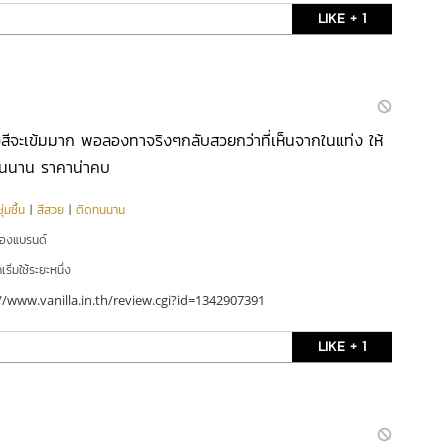
LIKE + 1
สีจะเข้มมาก พอลองทาจริงๆกลับสวยกว่าที่เห็นจากในแท่ง ให้
ดทนนาน ราคาน่าคบ
่มชื้น
|
สีสวย
|
ติดทนนาน
ของแบรนด์
ริ่มใช้ระยะหนึ่ง
//www.vanilla.in.th/review.cgi?id=1342907391
LIKE + 1