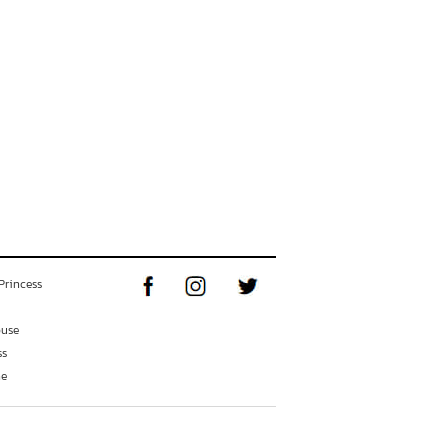
Princess
ouse
ss
ne