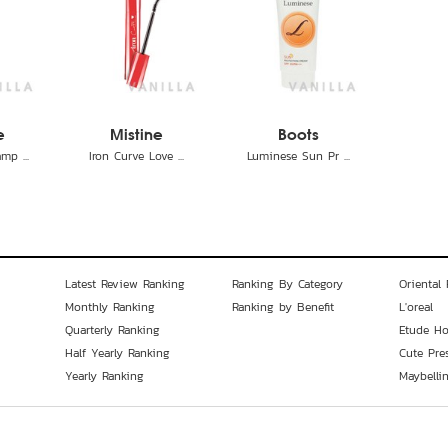
e
Mistine
Boots
mp ...
Iron Curve Love ...
Luminese Sun Pr ...
Latest Review Ranking
Ranking By Category
Oriental 
Monthly Ranking
Ranking by Benefit
L'oreal
Quarterly Ranking
Etude H
Half Yearly Ranking
Cute Pre
Yearly Ranking
Maybelli