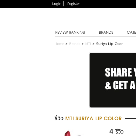
Login
Register
REVIEW RANKING
BRANDS
CATE
Home
>
Brands
>
MTI
>
Suriya Lip Color
รีวิว
MTI SURIYA LIP COLOR
4
รีวิว