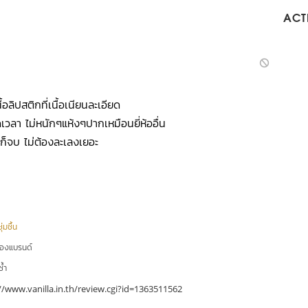
ACTI
อลิปสติกที่เนื้อเนียนละเอียด
เวลา ไม่หนักๆแห้งๆปากเหมือนยี่ห้ออื่น
ีก็จบ ไม่ต้องละเลงเยอะ
่มชื้น
ของแบรนด์
ซ้ำ
//www.vanilla.in.th/review.cgi?id=1363511562