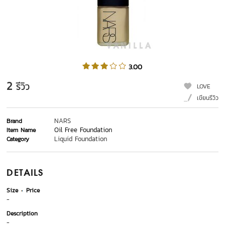
3.00
2
รีวิว
LOVE
เขียนรีวิว
NARS
Brand
Oil Free Foundation
Item Name
Liquid Foundation
Category
DETAILS
Size
Price
-
Description
-