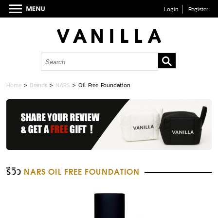
Login
Register
Home
>
Brands
>
NARS
>
Oil Free Foundation
รีวิว
NARS OIL FREE FOUNDATION