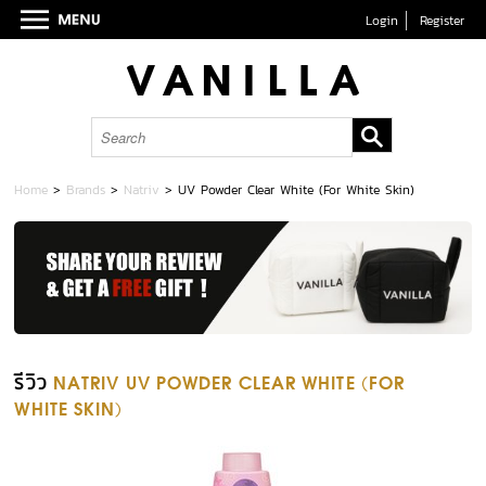
Login
Register
Home
>
Brands
>
Natriv
>
UV Powder Clear White (For White Skin)
รีวิว
NATRIV UV POWDER CLEAR WHITE (FOR
WHITE SKIN)