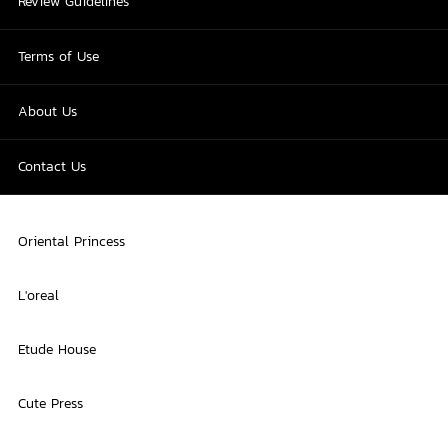
Review Guidelines
Terms of Use
About Us
Contact Us
Oriental Princess
L'oreal
Etude House
Cute Press