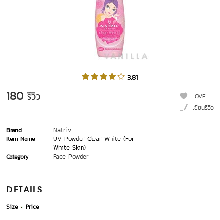
3.81
180
รีวิว
LOVE
เขียนรีวิว
Natriv
Brand
UV Powder Clear White (For
Item Name
White Skin)
Face Powder
Category
DETAILS
Size
Price
-