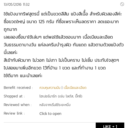
13/05/2016 11:32
ใช้แป้งนาทริฟสูตรนี้ แต่เป็นขวดสีส้ม แป้งสีเนืื้อ สำหรับผิวสองสีค่ะ
ซื้อขวดใหญ่ ขนาด 125 กรัม ที่ซื้อเพราะเห็นลดราคา ลดเยอะมาก
ถูกมาก
เลยลองซื้อมาใช้เล่นๆ แต่พอใช้แล้วชอบมาก เนื้อเนียนละเอียด
วันธรรมดาบางวัน แค่ลงครีมบำรุงผิว กันแดด แล้วตามด้วยแป้งตัว
นี้เลยค่ะ
สีเข้ากับผิวมาก ไม่วอก ไม่เทา ไม่เป็นคราบ ไม่เยิ้ม ประทับใจสุดๆ
ไปสอยมาเพิ่มอีกขวด ไว้ที่บ้าน 1 ขวด และที่ทำงาน 1 ขวด
ใช้ดีมาก แนะนำเลยค่ะ
Benefit received :
ควบคุมความมัน
|
เนื้อเนียนละเอียด
Shopped at :
ไฮเปอร์มาร์ท (เช่น โลตัส, บิ๊กซี)
Reviewed when :
หลังจากเริ่มใช้ระยะหนึ่ง
Review link :
Click to open
LIKE + 1