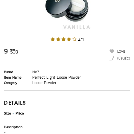
4.11
9
รีวิว
LOVE
เขียนรีวิว
No7
Brand
Perfect Light Loose Powder
Item Name
Loose Powder
Category
DETAILS
Size
Price
-
Description
-