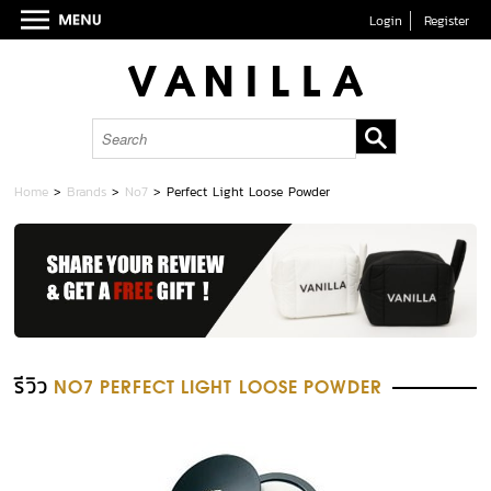
Login
Register
Home
>
Brands
>
No7
>
Perfect Light Loose Powder
รีวิว
NO7 PERFECT LIGHT LOOSE POWDER