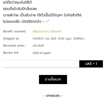
แต่ถือว่าคุมมันใช้ได้
ชอบที่แป้งไม่มีกลิ่นเลย
เราแพ้ง่าย เป็นสิวง่าย ใช้ตัวนี้ไม่มีปัญหา ไม่ก่อสิวดีค่ะ
ไม่ชอบตลับ เปิดใช้ยากจัง - -"
Benefit received :
เป็นธรรมชาติ
|
เนื้อแมทท์
Shopped at :
ดรักสโตร์ (เช่น บู๊ทส์, วัตสัน, ซูรูฮะ, มัทสึคิโยะ)
Reviewed when :
เพิ่งเริ่มใช้
Review link :
Click to open
LIKE + 1
อ่านทั้งหมด
- SPONSORS -