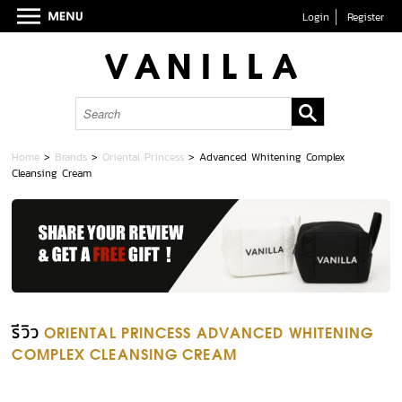
Login
Register
Home
>
Brands
>
Oriental Princess
>
Advanced Whitening Complex
Cleansing Cream
รีวิว
ORIENTAL PRINCESS ADVANCED WHITENING
COMPLEX CLEANSING CREAM