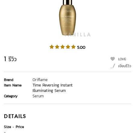
5.00
1
รีวิว
LOVE
เขียนรีวิว
Oriflame
Brand
Time Reversing Instant
Item Name
Illuminating Serum
Serum
Category
DETAILS
Size
Price
-