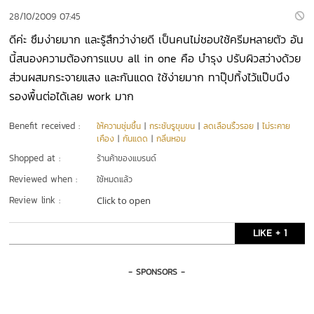
28/10/2009 07:45
ดีค่ะ ซึมง่ายมาก และรู้สึกว่าง่ายดี เป็นคนไม่ชอบใช้ครีมหลายตัว อัน
นี้สนองความต้องการแบบ all in one คือ บำรุง ปรับผิวสว่างด้วย
ส่วนผสมกระจายแสง และกันแดด ใช้ง่ายมาก ทาปุ๊ปทิ้งไว้แป๊บนึง
รองพื้นต่อได้เลย work มาก
Benefit received :
ให้ความชุ่มชื้น
|
กระชับรูขุมขน
|
ลดเลือนริ้วรอย
|
ไม่ระคาย
เคือง
|
กันแดด
|
กลิ่นหอม
Shopped at :
ร้านค้าของแบรนด์
Reviewed when :
ใช้หมดแล้ว
Review link :
Click to open
LIKE + 1
- SPONSORS -