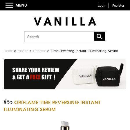
Login
Register
Home
>
Brands
>
Oriflame
>
Time Reversing Instant Illuminating Serum
รีวิว
ORIFLAME TIME REVERSING INSTANT
ILLUMINATING SERUM