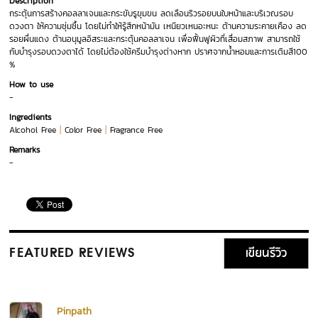
Description
กระตุ้นการสร้างคอลลาเจนและกระขับรูขุมขน ลดเลือนริวรอยบนใบหน้าและบริเวณรอบ
ดวงตา ให้ความชุ่มชื้น โดยไม่ทำให้รู้สึกหน้ามัน เหนียวเหนอะหนะ ต้านความระคายเคือง ลด
รอยผื่นแดง ต้านอนุมูลอิสระและกระตุ้นคอลลาเจน เพื่อฟื้นฟูผิวที่เสื่อมสภาพ สามารถใช้
กับบำรุงรอบดวงตาได้ โดยไม่ต้องใช้ครีมบำรุงต่างหาก ปราศจากน้ำหอมและการเติมสี100
%
How to use
-
Ingredients
|
|
Alcohol Free
Color Free
Fragrance Free
Remarks
-
เขียนรีวิว
FEATURED REVIEWS
Pinpath