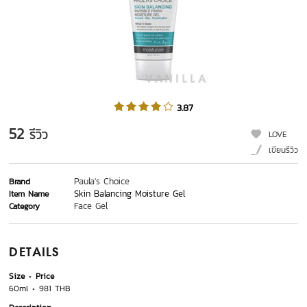
3.87
52
รีวิว
LOVE
เขียนรีวิว
Paula's Choice
Brand
Skin Balancing Moisture Gel
Item Name
Face Gel
Category
DETAILS
Size
Price
60ml
981 THB