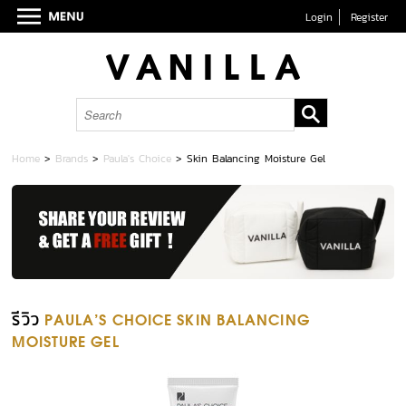
Login
Register
Home
>
Brands
>
Paula's Choice
>
Skin Balancing Moisture Gel
รีวิว
PAULA'S CHOICE SKIN BALANCING
MOISTURE GEL