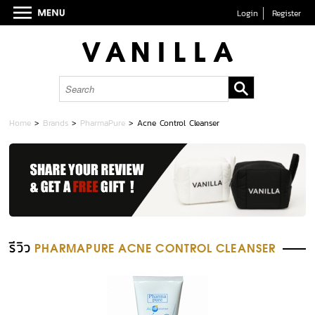
Login
Register
Home
>
Brands
>
PharmaPure
>
Acne Control Cleanser
รีวิว
PHARMAPURE ACNE CONTROL CLEANSER