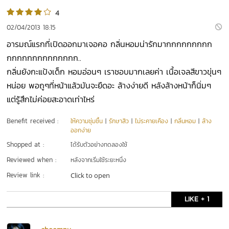
4
02/04/2013 18:15
อารมณ์แรกที่เปิดออกมาเจอคอ กลิ่นหอมน่ารักมากกกกกกกกก
กกกกกกกกกกกกกก..
กลิ่นยังกะแป้งเด็ก หอมอ่อนๆ เราชอบมากเลยค่า เนื้อเจลสีขาวขุ่นๆ
หน่อย พอถูๆที่หน้าแล้วมันจะยืดอะ ล้างง่ายดี หลังล้างหน้าก็นิ่มๆ
แต่รู้สึกไม่ค่อยสะอาดเท่าไหร่
Benefit received :
ให้ความชุ่มชื้น
|
รักษาสิว
|
ไม่ระคายเคือง
|
กลิ่นหอม
|
ล้าง
ออกง่าย
Shopped at :
ได้รับตัวอย่างทดลองใช้
Reviewed when :
หลังจากเริ่มใช้ระยะหนึ่ง
Review link :
Click to open
LIKE + 1