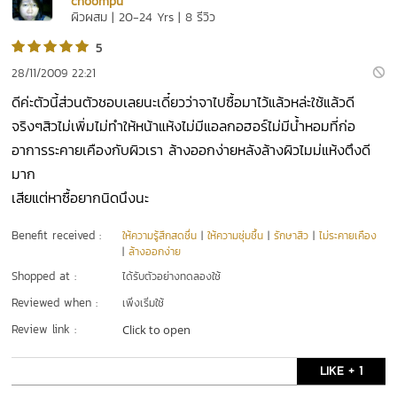
choompu
ผิวผสม | 20-24 Yrs | 8 รีวิว
5
28/11/2009 22:21
ดีค่ะตัวนี้ส่วนตัวชอบเลยนะเดี๋ยวว่าจาไปซื้อมาไว้แล้วหล่ะใช้แล้วดี
จริงๆสิวไม่เพิ่มไม่ทำให้หน้าแห้งไม่มีแอลกอฮอร์ไม่มีน้ำหอมที่ก่อ
อาการระคายเคืองกับผิวเรา ล้างออกง่ายหลังล้างผิวไมม่แห้งตึงดี
มาก
เสียแต่หาซื้อยากนิดนึงนะ
Benefit received :
ให้ความรู้สึกสดชื่น
|
ให้ความชุ่มชื้น
|
รักษาสิว
|
ไม่ระคายเคือง
|
ล้างออกง่าย
Shopped at :
ได้รับตัวอย่างทดลองใช้
Reviewed when :
เพิ่งเริ่มใช้
Review link :
Click to open
LIKE + 1