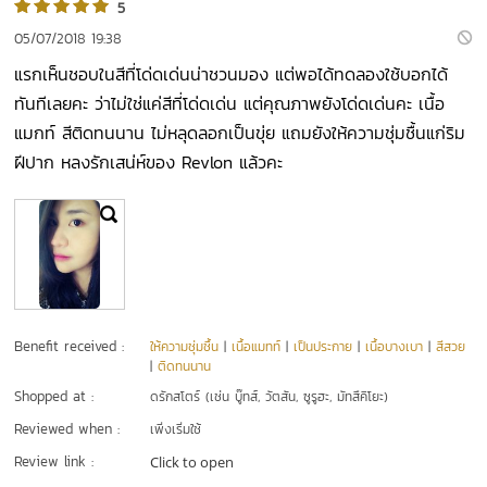
5
05/07/2018 19:38
แรกเห็นชอบในสีที่โด่ดเด่นน่าชวนมอง แต่พอได้ทดลองใช้บอกได้
ทันทีเลยคะ ว่าไม่ใช่แค่สีที่โด่ดเด่น แต่คุณภาพยังโด่ดเด่นคะ เนื้อ
แมกท์ สีติดทนนาน ไม่หลุดลอกเป็นขุ่ย แถมยังให้ความชุ่มชื้นแก่ริม
ฝีปาก หลงรักเสน่ห์ของ Revlon แล้วคะ
Benefit received :
ให้ความชุ่มชื้น
|
เนื้อแมทท์
|
เป็นประกาย
|
เนื้อบางเบา
|
สีสวย
|
ติดทนนาน
Shopped at :
ดรักสโตร์ (เช่น บู๊ทส์, วัตสัน, ซูรูฮะ, มัทสึคิโยะ)
Reviewed when :
เพิ่งเริ่มใช้
Review link :
Click to open