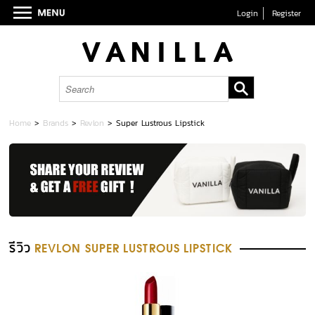
Login
Register
Home
>
Brands
>
Revlon
>
Super Lustrous Lipstick
รีวิว
REVLON SUPER LUSTROUS LIPSTICK