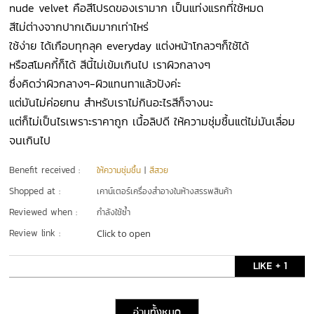
nude velvet คือสีโปรดของเรามาก เป็นแท่งแรกที่ใช้หมด
สีไม่ต่างจากปากเดิมมากเท่าไหร่
ใช้ง่าย ได้เกือบทุกลุค everyday แต่งหน้าโกลวๆก็ใช้ได้
หรือสโมคกี้ก็ได้ สีนี้ไม่เข้มเกินไป เราผิวกลางๆ
ซึ่งคิดว่าผิวกลางๆ-ผิวแทนทาแล้วปังค่ะ
แต่มันไม่ค่อยทน สำหรับเราไม่กินอะไรสีก็จางนะ
แต่ก็ไม่เป็นไรเพราะราคาถูก เนื้อลิปดี ให้ความชุ่มชื้นแต่ไม่มันเลื่อม
จนเกินไป
Benefit received :
ให้ความชุ่มชื้น
|
สีสวย
Shopped at :
เคาน์เตอร์เครื่องสำอางในห้างสรรพสินค้า
Reviewed when :
กำลังใช้ซ้ำ
Review link :
Click to open
LIKE + 1
อ่านทั้งหมด