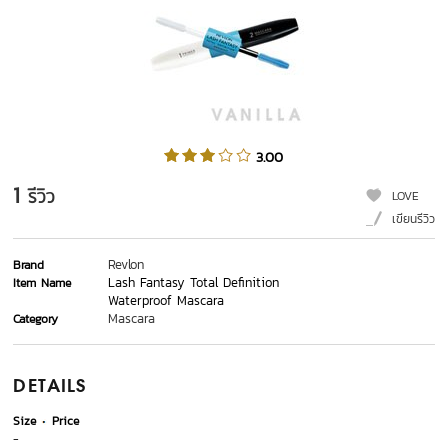
3.00
1
รีวิว
LOVE
เขียนรีวิว
Revlon
Brand
Lash Fantasy Total Definition
Item Name
Waterproof Mascara
Mascara
Category
DETAILS
Size
Price
-