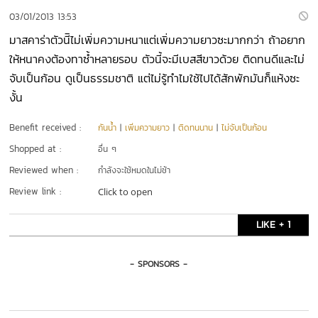
03/01/2013 13:53
มาสคาร่าตัวนีิไม่เพิ่มความหนาแต่เพิ่มความยาวซะมากกว่า ถ้าอยาก
ให้หนาคงต้องทาซ้ำหลายรอบ ตัวนี้จะมีเบสสีขาวด้วย ติดทนดีและไม่
จับเป็นก้อน ดูเป็นธรรมชาติ แต่ไม่รู้ทำไมใช้ไปได้สักพักมันก็แห้งซะ
งั้น
Benefit received :
กันน้ำ
|
เพิ่มความยาว
|
ติดทนนาน
|
ไม่จับเป็นก้อน
Shopped at :
อื่น ๆ
Reviewed when :
กำลังจะใช้หมดในไม่ช้า
Review link :
Click to open
LIKE + 1
- SPONSORS -