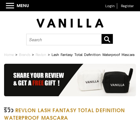
Login
Register
Home
>
Brands
>
Revlon
>
Lash Fantasy Total Definition Waterproof Mascara
รีวิว
REVLON LASH FANTASY TOTAL DEFINITION
WATERPROOF MASCARA