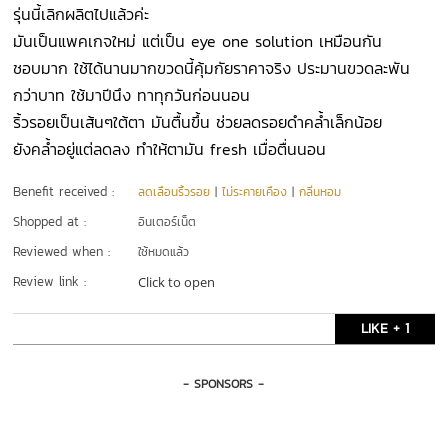
รุ่นนี้เลิกผลิตไปแล้วค่ะ
มันเป็นแพคเกจใหม่ แต่เป็น eye one solution เหมือนกัน
ชอบมาก ใช้ได้นานมากขวดนี้คุ้มกัยราคาจริง ประมานขวดละพัน
กว่าบาท ใช้มาปีนึง ทาทุกวันก่อนนอน
ริ้วรอยเป็นเส้นๆใต้ตา มันตื้นขึ้น ช่วยลดรอยดำคล้ำเล็กน้อย
ยังคล้ำอยู่แต่ลดลง ทำให้ตามัน fresh เมื่อตื่นนอน
Benefit received :
ลดเลือนริ้วรอย
|
ไม่ระคายเคือง
|
กลิ่นหอม
Shopped at :
อินเตอร์เน็ต
Reviewed when :
ใช้หมดแล้ว
Review link :
Click to open
LIKE + 1
- SPONSORS -