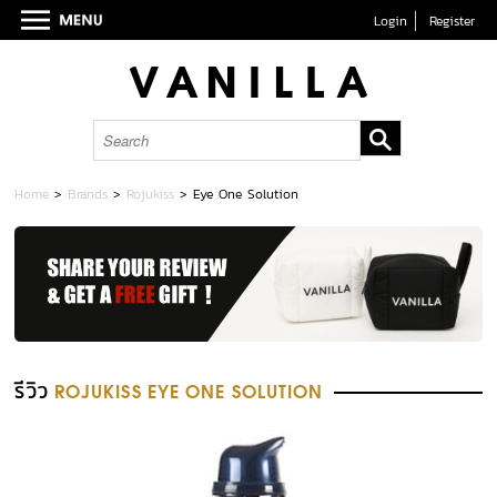
Login
Register
Home
>
Brands
>
Rojukiss
>
Eye One Solution
รีวิว
ROJUKISS EYE ONE SOLUTION