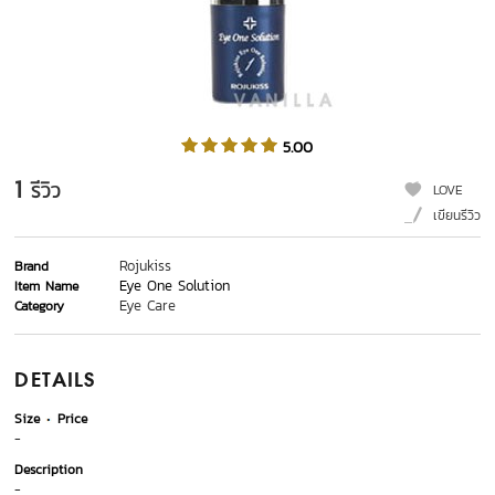
5.00
1
รีวิว
LOVE
เขียนรีวิว
Rojukiss
Brand
Eye One Solution
Item Name
Eye Care
Category
DETAILS
Size
Price
-
Description
-