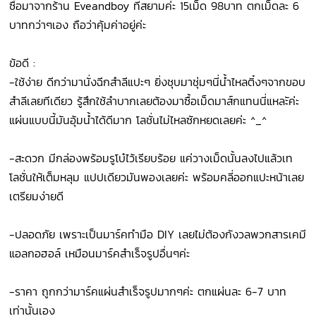
ซื้อมาจากร้าน Eveandboy ที่สยามค่ะ 15เม็ด 98บาท ตกเม็ดละ 6
บาทกว่าๆเอง ถือว่าคุ้มค่าอยู่ค่ะ
ข้อดี :
-ใช้ง่าย ดีกว่ามานั่งฉีกสำลีแปะๆ ยิ่งชุบมาชุ่มๆนี่น้ำไหลติ๋งๆจากขอบ
สำลีเลยทีเดียว รู้สึกใช้ลำบากเลยต้องมาซื้อเม็ดมาส์กแทนนี่แหละัค่ะ
แผ่นแบบนี้มันอุ้มน้ำได้ดีมาก โลชั่นไม่ไหลซักหยดเลยค่ะ ^_^
-สะดวก มีกล่องพร้อมรูโบ๋ไว้เรียบร้อย แค่วางเม็ดนั้นลงไปแล้วเท
โลชั่นให้เต็มหลุม แปปเดียวมันพองเลยค่ะ พร้อมคลี่ออกแปะหน้าเลย
เตรียมง่ายดี
-ปลอดภัย เพราะเป็นมาร์คทำมือ DIY เลยไม่ต้องกังวลพวกสารเคมี
แอลกอฮอล์ เหมือนมาร์คสำเร็จรูปอื่นๆค่ะ
-ราคา ถูกกว่ามาร์คแผ่นสำเร็จรูปมากๆค่ะ ตกแผ่นละ 6-7 บาท
เท่านั้นเอง