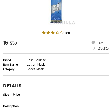
3.31
16
รีวิว
LOVE
เขียนรีวิว
Kose Sekkisei
Brand
Lotion Mask
Item Name
Sheet Mask
Category
DETAILS
Size
Price
-
Description
-