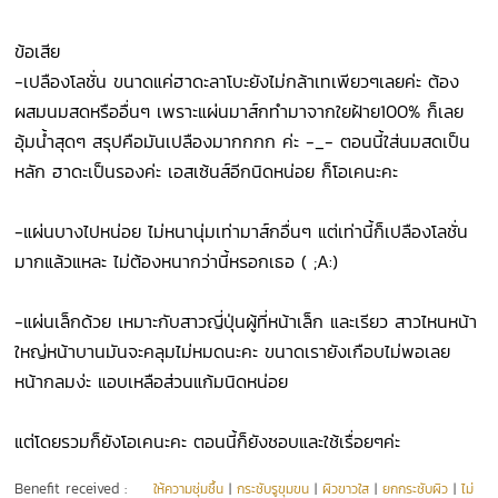
ข้อเสีย
-เปลืองโลชั่น ขนาดแค่ฮาดะลาโบะยังไม่กล้าเทเพียวๆเลยค่ะ ต้อง
ผสมนมสดหรืออื่นๆ เพราะแผ่นมาส์กทำมาจากใยฝ้าย100% ก็เลย
อุ้มน้ำสุดๆ สรุปคือมันเปลืองมากกกก ค่ะ -_- ตอนนี้ใส่นมสดเป็น
หลัก ฮาดะเป็นรองค่ะ เอสเซ้นส์อีกนิดหน่อย ก็โอเคนะคะ
-แผ่นบางไปหน่อย ไม่หนานุ่มเท่ามาส์กอื่นๆ แต่เท่านี้ก็เปลืองโลชั่น
มากแล้วแหละ ไม่ต้องหนากว่านี้หรอกเธอ ( ;A:)
-แผ่นเล็กด้วย เหมาะกับสาวญี่ปุ่นผู้ที่หน้าเล็ก และเรียว สาวไหนหน้า
ใหญ่หน้าบานมันจะคลุมไม่หมดนะคะ ขนาดเรายังเกือบไม่พอเลย
หน้ากลมง่ะ แอบเหลือส่วนแก้มนิดหน่อย
แต่โดยรวมก็ยังโอเคนะคะ ตอนนี้ก็ยังชอบและใช้เรื่อยๆค่ะ
Benefit received :
ให้ความชุ่มชื้น
|
กระชับรูขุมขน
|
ผิวขาวใส
|
ยกกระชับผิว
|
ไม่