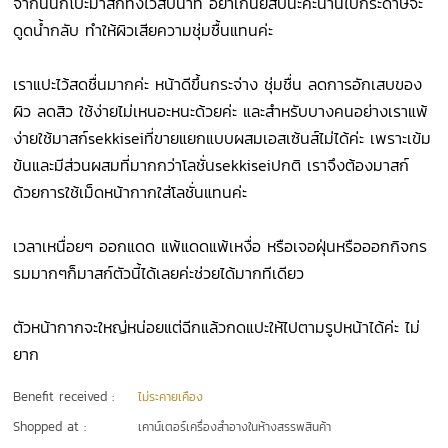
จากนั้นก็โปะมาสก์ทิ้งไว้สิบนาที อย่าเกินยี่สิบนะคะนานไปกระดาษจะ
ดูดน้ำกลับ ทำให้ผิวเสียความชุ่มชื้นแทนค่ะ
เราแปะไว้สดชื่นมากค่ะ หน้าดีขึ้นกระจ่าง ชุ่มชื่น ลดการอักเสบของ
ผิว ลดสิว ใช้ง่ายไม่เหนอะหนะด้วยค่ะ และสำหรับบางคนอย่างเราแพ้
ง่ายใช้มาสก์sekkiseiที่ขายแยกแบบผสมเอสเซ้นส์ไม่ได้ค่ะ เพราะเข้ม
ข้นและมีส่วนผสมที่มากกว่าโลชั่นsekkiseiปกติ เราจึงต้องมาสก์
ด้วยการใช้เม็ดหน้ากากใส่โลชั่นแทนค่ะ
เวลาเหนื่อยๆ ออกแดด แพ้แดดแพ้เหงื่อ หรือเจอฝุ่นหรือออกกิจกร
รมมากๆก็มาสก์ตัวนี้ได้เลยค่ะช่วยได้มากทีเดียว
ตัวหน้ากากจะใหญ่หน่อยแต่ฉีกแล้วกดแปะให้ไปตามรูปหน้าได้ค่ะ ไม่
ยาก
Benefit received :
ไม่ระคายเคือง
Shopped at :
เคาน์เตอร์เครื่องสำอางในห้างสรรพสินค้า