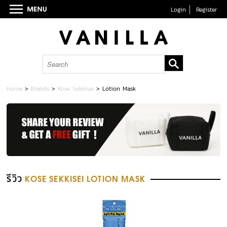
Login
Register
Home
>
Brands
>
Kose Sekkisei
>
Lotion Mask
รีวิว
KOSE SEKKISEI LOTION MASK