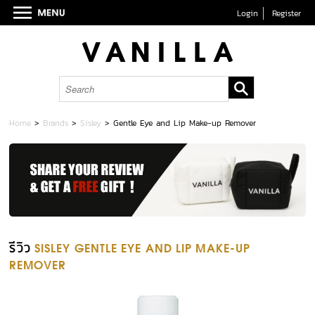
Login
Register
Home
>
Brands
>
Sisley
>
Gentle Eye and Lip Make-up Remover
รีวิว
SISLEY GENTLE EYE AND LIP MAKE-UP
REMOVER