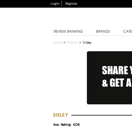
Login
Register
REVIEW RANKING
BRANDS
CATE
Home
>
Brands
>
Sisley
SISLEY
Ave. Rating: 4.08