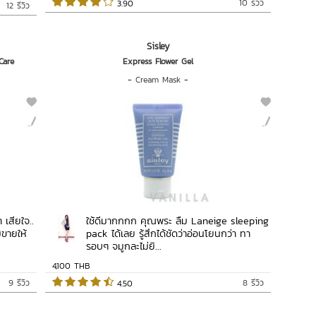
10 รีวิว
 3.90   
12 รีวิว
Sisley
Care
Express Flower Gel
-
Cream Mask
-
 เสียใจ..
ใช้ดีมากกกก คุณพระ ลืม Laneige sleeping
ขายให้
pack ได้เลย รู้สึกได้ชัดว่าอ่อนโยนกว่า ทา
รอบๆ จมูกละไม่ยิ...
4,100 THB
9 รีวิว
8 รีวิว
 4.50   