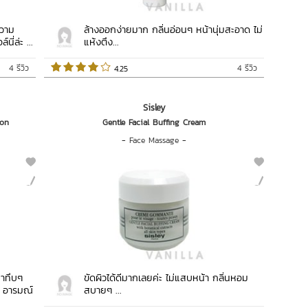
ความ
ล้างออกง่ายมาก กลิ่นอ่อนๆ หน้านุ่มสะอาด ไม่
ี่ล่ะ ...
แห้งตึง...
4 รีวิว
4 รีวิว
 4.25   
Sisley
ion
Gentle Facial Buffing Cream
-
Face Massage
-
่าทึบๆ
ขัดผิวได้ดีมากเลยค่ะ ไม่แสบหน้า กลิ่นหอม
ว อารมณ์
สบายๆ ...