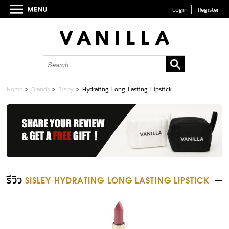
Login
Register
Home
>
Brands
>
Sisley
>
Hydrating Long Lasting Lipstick
รีวิว
SISLEY HYDRATING LONG LASTING LIPSTICK