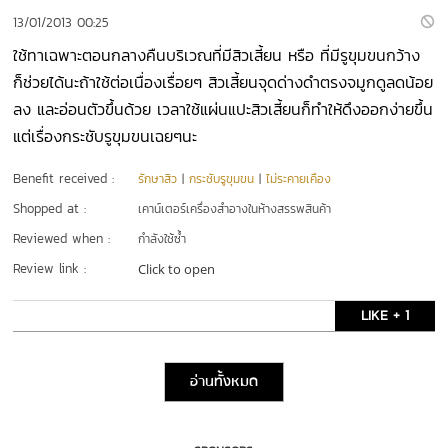
13/01/2013 00:25
ใช้ทาเฉพาะตอนกลางคืนบริเวณที่มีสิวเสี้ยน หรือ ที่มีรูขุมขนกว้าง
ก็ช่วยได้นะถ้าใช้ต่อเนื่องเรื่อยๆ สิวเสี้ยนจุดด่างดำตรงจมูกดูลดน้อย
ลง และอ่อนตัวขึ้นด้วย เวลาใช้แผ่นแปะสิวเสี้ยนก็ทำให้ดึงออกง่ายขึ้น
แต่เรื่องกระชับรูขุมขนเฉยๆนะ
Benefit received :
รักษาสิว
|
กระชับรูขุมขน
|
ไม่ระคายเคือง
Shopped at :
เคาน์เตอร์เครื่องสำอางในห้างสรรพสินค้า
Reviewed when :
กำลังใช้ซ้ำ
Review link :
Click to open
LIKE + 1
อ่านทั้งหมด