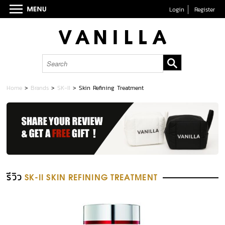
Login
Register
Home
>
Brands
>
SK-II
>
Skin Refining Treatment
รีวิว
SK-II SKIN REFINING TREATMENT