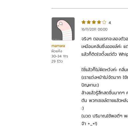
4
16/11/2011 00:00
จริงๆ ตอนแรกจะลองตัวออย
เหมือนคลีนซื่งออยล์ค่ะ แ
mamara
ผิวแห้ง
แล้วก็ติดใจตั้งแต่ตัว Whip
30-34 Yrs
29 รีวิว
ใช้่แล้วก็ไม่ผิดหวังค่ะ 
(เราแต่งหน้าไม่จัดมาก ใช้
ปัญหานะ)
ล้างแล้วรู้สึกสดชื่นมากๆ
ตัน พวกเซลล์ตายแล้วหลังส
:)
(นวด ปริมาณใช้พอดีๆ พอล
จ้า +_+!)