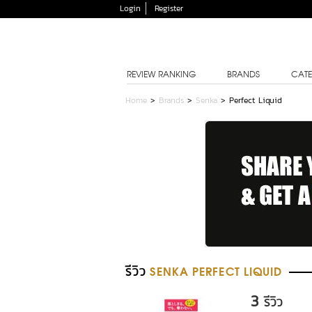
Login
Register
REVIEW RANKING
BRANDS
CATE
Home
>
Brands
>
Senka
>
Perfect Liquid
รีวิว
SENKA PERFECT LIQUID
3
รีวิว