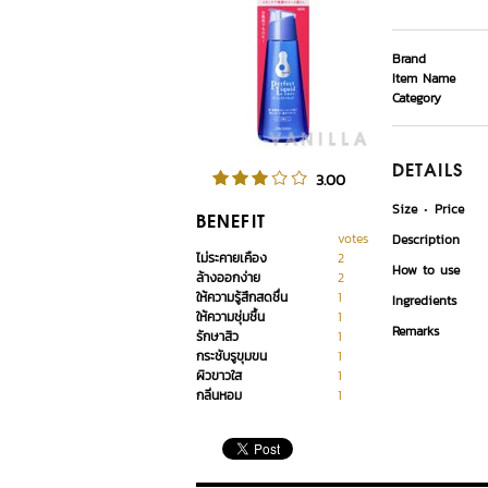
Brand
Item Name
Category
DETAILS
3.00
Size
Price
BENEFIT
votes
Description
ไม่ระคายเคือง
2
How to use
ล้างออกง่าย
2
ให้ความรู้สึกสดชื่น
1
Ingredients
ให้ความชุ่มชื้น
1
Remarks
รักษาสิว
1
กระชับรูขุมขน
1
ผิวขาวใส
1
กลิ่นหอม
1