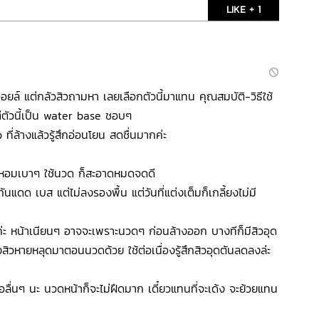
LIKE + 1
ล์ แต่กลัวสิวถามหา เลยเลือกตัวนี้มาแทน คุณสมบัติ-วิธีใช้
ต่ตัวนี้เป็น water base ชอบๆ
 ที่ล้างแล้วรู้สึกอ่อนโยน สดชื่นมากค่ะ
กลิ่นหอมเบาๆ ใช้นวด ก็สะอาดหมดจดดี
กันแดด เบส แต่ไม่ลงรองพื้น แต่วันที่แต่งเต็มก็เกลี้ยงไม่มี
 ค่ะ หน้าเนียนๆ อาจจะเพราะนวดๆ ก่อนล้างออก บางทีก็มีสิวอุด
ิวหายหลุดมาตอนนวดด้วย ใช้ต่อเนื่องรู้สึกสิวอุดตันลดลงล่ะ
ื่นๆ นะ นวดหน้าก็จะไม่ฝืดมาก เดี๋ยวแทนที่จะเด้ง จะย้วยแทน