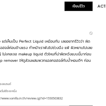
เขียนรีวิว
ACTI
ล้ว แต่เห็นเป็น Perfect Liquid เหมือนกัน เลยอยากรีวิวว่า ผิด
ฮอล์ค่อนข้างแรง ทำหน้าเราพังไปช่วงนึง แพ้ ผิวหยาบไปเลย
ญ่ ไม่เคยเจอ makeup liquid ตัวไหนที่น่าผิดหวังแบบนี้มาก่อน
up remover ให้ดูส่วนผสมพวกแอลกอฮอล์กับน้ำหอมดีๆ ก่อน
ของแบรนด์
ริ่มใช้ระยะหนึ่ง
//www.vanilla.in.th/review.cgi?id=1550503832