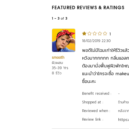
FEATURED REVIEWS
& RATINGS
1 - 3
of
3
1
18/02/2019 22:30
พอดีไม่มีโฉมเก่าให้รีวิวแ
หวังมากกกกก กลิ่นแอลกอ
smooth
ผิวผสม
ต้องมานั่งฟื้นฟูผิวพักให
35-39 Yrs
แนะนำว่าใครจะซื้อ make
8 รีวิว
ซื้อนะคะ
Benefit received :
-
Shopped at :
ร้านค้า
Reviewed when :
หลังจากเ
Review link :
https: