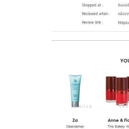
Shopped at :
อินเตอร
Reviewed when :
หลังจากเ
Review link :
https:
YOU
Za
Anne & Fl
Cleansemax
The Bakery Nai