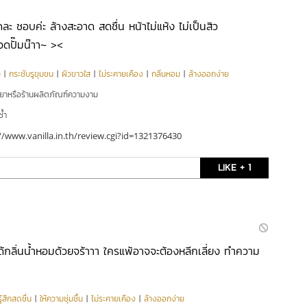
ดละ ชอบค่ะ ล้างสะอาด สดชื่น หน้าไม่แห้ง ไม่เป็นสิว
ขวดปั๊มน๊าา~ ><
ว
|
กระชับรูขุมขน
|
ผิวขาวใส
|
ไม่ระคายเคือง
|
กลิ่นหอม
|
ล้างออกง่าย
ยยาหรือร้านผลิตภัณฑ์ความงาม
ซ้ำ
//www.vanilla.in.th/review.cgi?id=1321376430
LIKE + 1
ได้กลิ่นน้ำหอมด้วยจร้าาา ใครแพ้อาจจะต้องหลีกเลี่ยง ทำความ
ู้สึกสดชื่น
|
ให้ความชุ่มชื้น
|
ไม่ระคายเคือง
|
ล้างออกง่าย