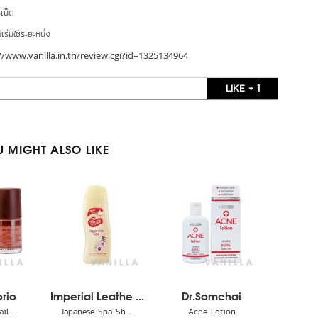
์เน็ต
ริ่มใช้ระยะหนึ่ง
//www.vanilla.in.th/review.cgi?id=1325134964
LIKE + 1
 MIGHT ALSO LIKE
orio
Imperial Leathe ...
Dr.Somchai
l ...
Japanese Spa Sh ...
Acne Lotion