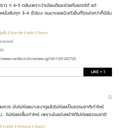
ใช้ราว ๆ 4-5 ตลับเพราะว่าเนียนดีและช่วยกันแดดได้ แต่
หมั่นซับทุก 3-4 ชั่วโมง จนมาเจอแป้งตัวอื่นที่โดนใจกว่าก็มีอัน
่มชื้น
|
ผิวขาวใส
|
ปกปิด
|
กันแดด
ของแบรนด์
ล้ว
//www.vanilla.in.th/review.cgi?id=1331262720
LIKE + 1
มควร มันไม่ค่อยบางเบาดูแล้วไม่ค่อยเป็นธรรมชาติเท่าไหร่
... ไม่ค่อยปลื้มเท่าไหร่ เพราะมันแต่งหน้าได้ไม่ค่อยธรรมชาติ
ท์
|
ปกปิด
|
ติดทนนาน
|
กันแดด