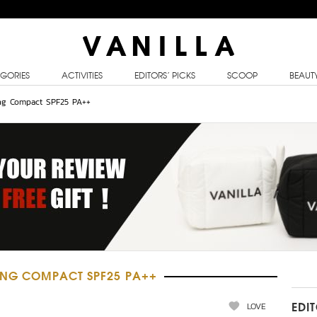
GORIES
ACTIVITIES
EDITORS’ PICKS
SCOOP
BEAUT
ng Compact SPF25 PA++
NING COMPACT SPF25 PA++
LOVE
EDI