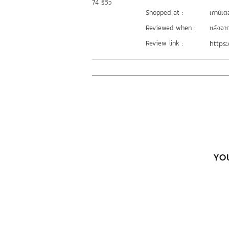
74 รีวิว
Shopped at :
เคาน์เต
Reviewed when :
หลังจากเ
Review link :
https:
YOU