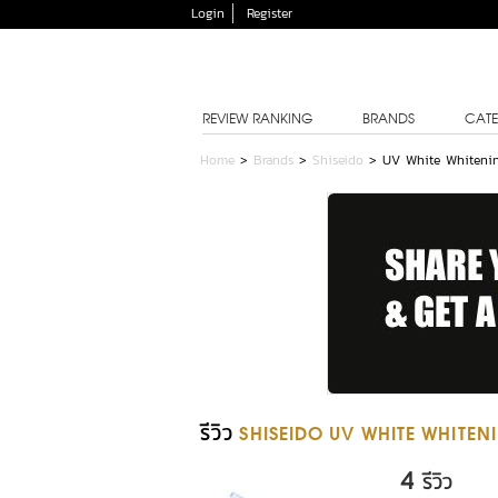
Login
Register
REVIEW RANKING
BRANDS
CATE
Home
>
Brands
>
Shiseido
>
UV White Whiteni
รีวิว
SHISEIDO UV WHITE WHITE
4
รีวิว