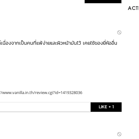
ACTI
่องจากเป็นคนที่แพ้ง่ายและผิวหน้ามันไว้ เคยใช้ของยี่ห้ออื่น
//www.vanilla.in.th/review.cgi?id=1419328036
LIKE + 1