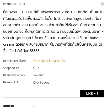
05/11/2021 18:54
ซื้อในงาน ICC Fair ที่เซ็นทรัลพระราม 2 ซื้อ 1 +1 คุ้มดีค่ะ เป็นเซรั่ม
ที่ไม่ช่วยอะไร ไม่เห็นผลอะไรทั้งสิ้น ไม่มี active ingredients ที่น่า
สนใจ ราคา 299 ผลิตปี 2019 ส่วนตัวก็ไม่ซีเรียสอ่ะ มันให้ความชุ่ม
ชื้นอย่างเดียว ก็ดีกว่าไม่ทาอะไร ซื้อเพราะชอบเม็ดสีๆ ของมันมาก +
ราคามันถูกมากเลยไม่คาดหวังเยอะ บางครั้งเอามาใช้แทน hand
cream ด้วยเก๋ๆ สบายมือมาก จิ้มโทรศัพท์ต่อก็ไม่เป็นคราบมัน ไม่
จึ้งจริงทำไม่ได้นะ 55555
Benefit received :
ให้ความชุ่มชื้น
|
ไม่ระคายเคือง
Shopped at :
อื่น ๆ
Reviewed when :
เพิ่งเริ่มใช้
Review link :
Click to open
LIKE + 1