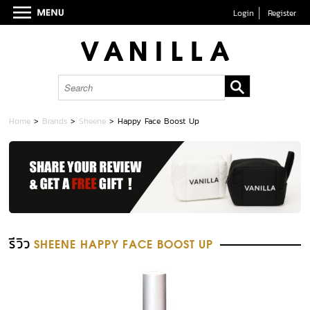
Login
Register
Home
>
Brands
>
Sheene
>
Happy Face Boost Up
รีวิว
SHEENE HAPPY FACE BOOST UP