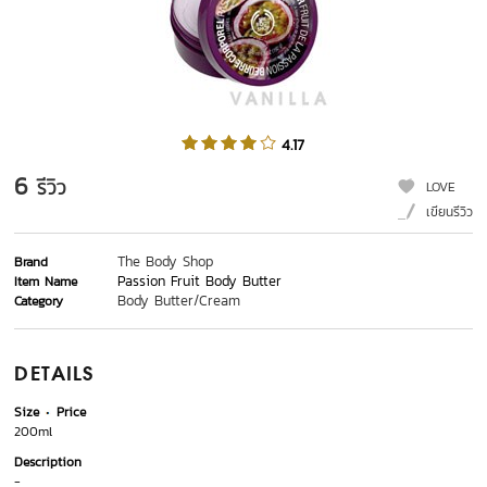
4.17
6
รีวิว
LOVE
เขียนรีวิว
The Body Shop
Brand
Passion Fruit Body Butter
Item Name
Body Butter/Cream
Category
DETAILS
Size
Price
200ml
Description
-