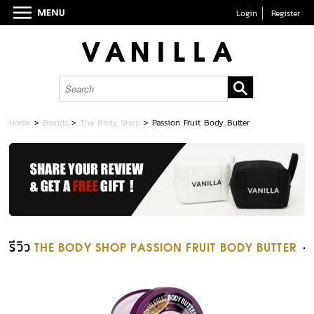
Login
Register
Home
>
Brands
>
The Body Shop
>
Passion Fruit Body Butter
รีวิว
THE BODY SHOP PASSION FRUIT BODY BUTTER