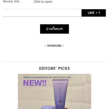
Review link :
Click to open
LIKE + 1
อ่านทั้งหมด
- SPONSORS -
EDITORS’ PICKS