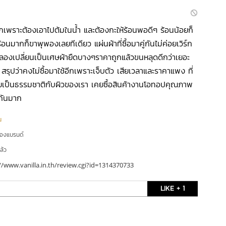
กเพราะต้องเอาไปต้มในน้ำ และต้องกะให้ร้อนพอดีๆ ร้อนน้อยก็
อนมากก็ขาพุพองเลยทีเดียว แผ่นผ้าที่ซื้อมาคู่กันไม่ค่อยเวิร์ก
ลองเปลี่ยนเป็นเศษผ้ายืดบางๆราคาถูกแล้วขนหลุดดีกว่าเยอะ
สรุปว่าคงไม่ซื้อมาใช้อีกเพราะเจ็บตัว เสียเวลาและราคาแพง ที่
ัยเป็นธรรมชาติกับผิวของเรา เคยซื้อสินค้างานโอทอปคุณภาพ
งกันมาก
น
ของแบรนด์
ล้ว
//www.vanilla.in.th/review.cgi?id=1314370733
LIKE + 1