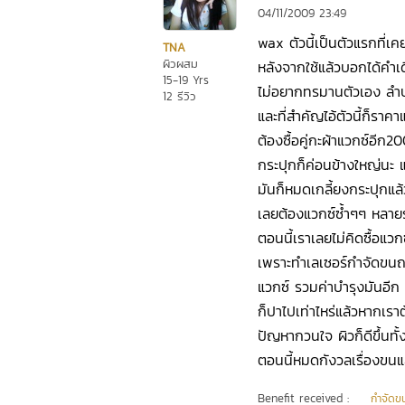
04/11/2009 23:49
wax ตัวนี้เป็นตัวแรกที่เค
TNA
ผิวผสม
หลังจากใช้แล้วบอกได้คำเด
15-19 Yrs
ไม่อยากทรมานตัวเอง ลำบ
12 รีวิว
และที่สำคัญไอ้ตัวนี้ก็ร
ต้องซื้อคู่กะผ้าแวกซ์อี
กระปุกก็ค่อนข้างใหญ่นะ แต
มันก็หมดเกลี้ยงกระปุกแล
เลยต้องแวกซ์ซ้ำๆๆ หลา
ตอนนี้เราเลยไม่คิดซื้อแว
เพราะทำเลเซอร์กำจัดขนถา
แวกซ์ รวมค่าบำรุงมันอีก
ก็ปาไปเท่าไหร่แล้วหากเรา
ปัญหากวนใจ ผิวก็ดีขึ้นทั้
ตอนนี้หมดกังวลเรื่องขนแ
Benefit received :
กำจัดข