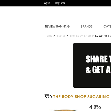
Login
Register
REVIEW RANKING
BRANDS
CATE
Home
>
Brands
>
The Body Shop
>
Sugaring H
รีวิว
THE BODY SHOP SUGARING
4
รีวิว