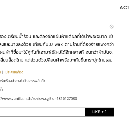
ACTI
้องเตรียมน้ำร้อน และต้องซักแผ่นผ้าแต่ผลที่ได้น่าพอใจมาก ใช้
ลงและบางลงด้วย เทียบกับไป wax ตามร้านที่ต้องจ่ายแพงกว่า
ผ่นผ้าที่ซื้อมาใช้คู่กันก็เอามาใช้ใหม่ได้อีกหลายที จนกว่าผ้ามันจะ
เปลี่ยนล๊อตใหม่ แต่ส่วนตัวเปลี่ยนผ้าพร้อมๆกับขึ้นกระปุกใหม่เลย
น
|
ไม่ระคายเคือง
อร์เครื่องสำอางในห้างสรรพสินค้า
ซ้ำ
//www.vanilla.in.th/review.cgi?id=1316127530
LIKE + 1