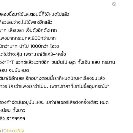
ยลองซื้อมาใช้และตอนนี้ก็ใช้หมดไปแล้ว
ียวเลยว่าจะไม่ใช้waxอีกแล้ว
าก เสียเวลา เจ็บตัวอีกตังหาก
าคาแพงมากกระปุกละ800กว่าบาท
ก200กว่าบาท ปาไป 1000กว่า โอวว
่ใช่ว่าจะคุ้ม เพราะเราใช้แค่3-4ครั้ง
้วง่าT^T แวกซ์แล้วแวกซ์อีก ขนมันไม่หลุด ทั้งเจ็บ แสบ ทรมาน
ยรอบ จนมันหมด
กซ์มาใช้อีกเลย อีกอย่างตอนนี้เราก็หมดปัญหาเรื่องขนแล้ว
วร ใครว่าแพงเราว่าไม่นะ เพราะราคาที่เราไปซื้ออุปกรณ์มา
ต้องกำจัดมันอยู่นั่นแหละ ไปทำเลเซอร์เสียตังครั้งเดียว หมด
งเนียน ทั้งขาว
ล้ว ฮ่าๆๆๆๆๆ
น
|
ไม่ระคายเคือง