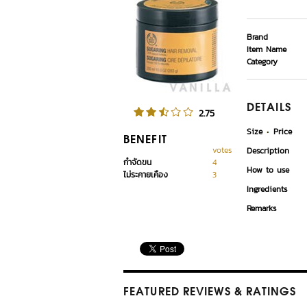
Brand
Item Name
Category
DETAILS
2.75
Size
Price
BENEFIT
votes
Description
กำจัดขน
4
How to use
ไม่ระคายเคือง
3
Ingredients
Remarks
FEATURED REVIEWS
& RATINGS