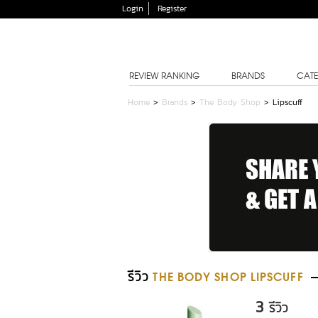
Login
Register
REVIEW RANKING
BRANDS
CATE
Home
>
Brands
>
The Body Shop
>
Lipscuff
รีวิว
THE BODY SHOP LIPSCUFF
3
รีวิว