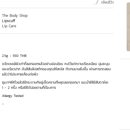
เขียนรีวิว
The Body Shop
Lipscuff
Lip Care
2.5g
550 THB
ขจัดเซลล์ผิวเก่าที่ลอกออกแล้วอย่างอ่อนโยน คงไว้แต่ความเรียบเนียน นุ่มละมุน
ของเรียวปาก ขับสีสันลิปสติกของคุณให้สดใส ติดทนนานยิ่งขึ้น ผ่านการทดสอบ
แล้วว่าไม่ระคายเคืองต่อผิว
ถูเบาๆให้ทั่วแล้วใช้กระดาษทิชชู่เช็ดคราบที่หลุดลอกออกมา แนะนำให้ใช้สัปดาห์ละ
1 - 2 ครั้ง หรือใช้ได้บ่อยตามที่ต้องการ
Allergy Tested
-