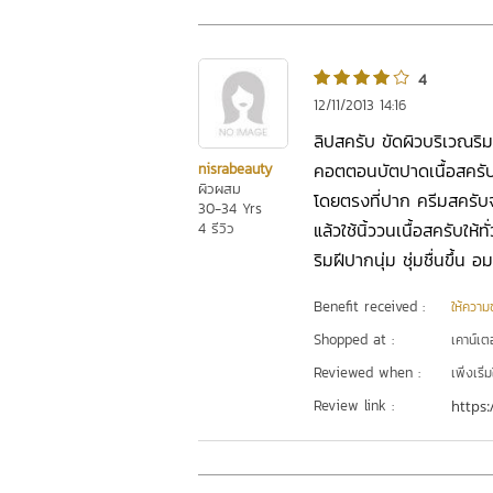
4
12/11/2013 14:16
ลิปสครับ ขัดผิวบริเวณริมฝ
คอตตอนบัตปาดเนื้อสครับ 
nisrabeauty
ผิวผสม
โดยตรงที่ปาก ครีมสครับจะ
30-34 Yrs
แล้วใช้นิ้ววนเนื้อสครับให้
4 รีวิว
ริมฝีปากนุ่ม ชุ่มชื่นขึ้น อ
Benefit received :
ให้ความชุ
Shopped at :
เคาน์เต
Reviewed when :
เพิ่งเริ่ม
Review link :
https: