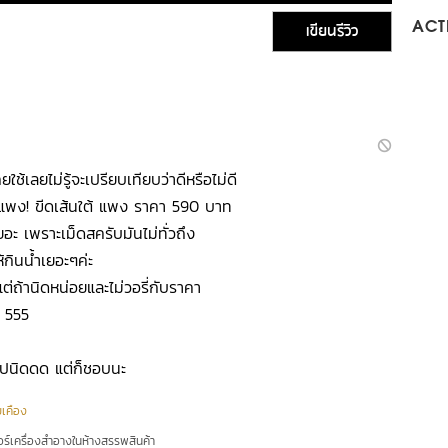
เขียนรีวิว
ACTI
คยใช้เลยไม่รู้จะเปรียบเทียบว่าดีหรือไม่ดี
 แพง! ขีดเส้นใต้ แพง ราคา 590 บาท
เยอะ เพราะเม็ดสครับมันไม่ทั่วถึง
กินน้ำเยอะๆค่ะ
แต่ถ้านิดหน่อยและไม่วอรี่กับราคา
ง 555
งไปนิดดด แต่ก็ชอบนะ
ยเคือง
อร์เครื่องสำอางในห้างสรรพสินค้า