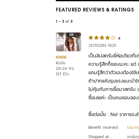
FEATURED REVIEWS
& RATINGS
1 - 3
of
3
4
25/11/2013 19:25
เป็นลิปสครับยี่ห้อเดียวที่เ
KNIIW
ผิวมัน
ความรู้สึกก็ชอบนะคะ แต่
20-24 Yrs
แถมรู้สึกว่าตัวเองต้องใช้
137 รีวิว
ถ้าปากแห้งรุนแรงแนะนำให้
ไม่คุ้มกับการซื้อมาสครับ 
ซื้อเลยค่ะ เป็นคนชอบลอ
ซื้อต่อมั้ย : No! ราคาแร
Benefit received :
ไม่ระคา
Shopped at :
เคาน์เต