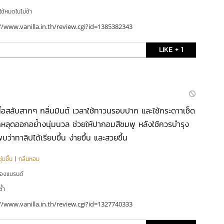
ใช้หมดในไม่ช้า
//www.vanilla.in.th/review.cgi?id=1385382343
LIKE + 1
นื้อสลับสากๆ กลิ่นมินต์ เวลาใช้ทาวนรอบปาก และใช้กระดาาเช็ด
หลุดออกอย่้างนุ่มนวล ช่วยให้ปากอมสีชมพู หลังใช้ควรบำรุง
บว่าทาลิปได้เรียบขึ้น ง่ายขึ้น และสวยขึ้น
่มชื้น
|
กลิ่นหอม
ของแบรนด์
ซ้ำ
//www.vanilla.in.th/review.cgi?id=1327740333