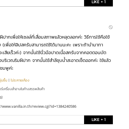
LIKE + 1
ีปากเพื่อให้เซลล์ที่เสื่อมสภาพแล้วหลุดลอกค่ะ วิธีการใช้คือใช้
(เพื่อให้ลิปสครับสามารถใช้ได้นานนะคะ เพราะถ้านำมาทา
เสียเร็วค่ะ) จากนั้นใช้นิ้วมือปาดเนื้อสครับจากคอตตอนบัต
ทั่วบริเวณริมฝีปาก จากนั้นใช้สำลีชุบน้ำสะอาดเช็ดออกค่ะ ใช้แล้ว
มชมพูค่ะ
่มชื้น
|
ไม่ระคายเคือง
อร์เครื่องสำอางในห้างสรรพสินค้า
ใช้
//www.vanilla.in.th/review.cgi?id=1384240586
LIKE + 1