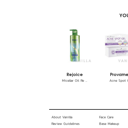
YOU
Rejoice
Provam
Micellar Oil Re ...
Acne Spot 
About Vanilla
Face Care
Review Guidelines
Base Makeup