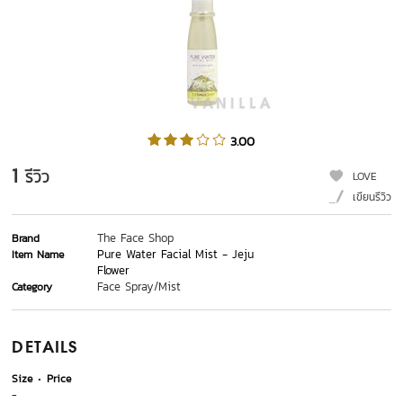
3.00
1
รีวิว
LOVE
เขียนรีวิว
The Face Shop
Brand
Pure Water Facial Mist - Jeju
Item Name
Flower
Face Spray/Mist
Category
DETAILS
Size
Price
-