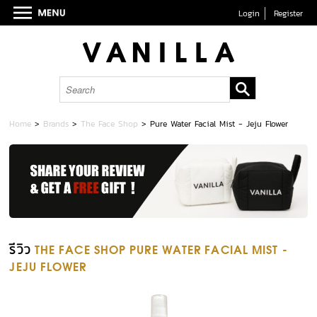
Login
Register
Home
>
Brands
>
The Face Shop
>
Pure Water Facial Mist - Jeju Flower
รีวิว
THE FACE SHOP PURE WATER FACIAL MIST -
JEJU FLOWER