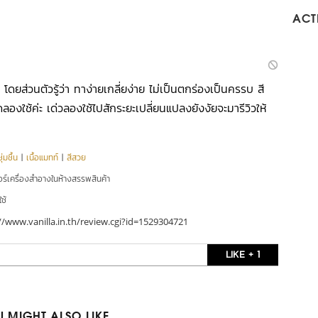
ACTI
 โดยส่วนตัวรู้ว่า ทาง่ายเกลี่ยง่าย ไม่เป็นตกร่องเป็นครรบ สี
ทดลองใช้ค่ะ เด่วลองใช้ไปสักระยะเปลี่ยนแปลงยังงัยจะมารีวิวให้
่มชื้น
|
เนื้อแมทท์
|
สีสวย
อร์เครื่องสำอางในห้างสรรพสินค้า
ใช้
//www.vanilla.in.th/review.cgi?id=1529304721
LIKE + 1
 MIGHT ALSO LIKE