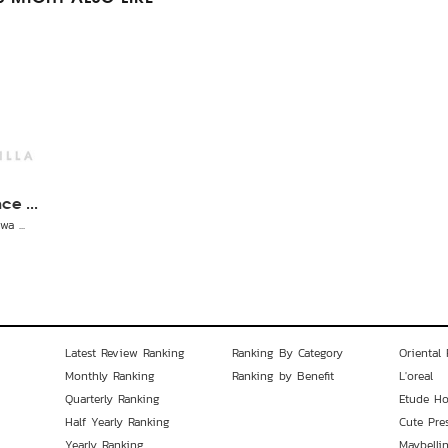
ce ...
a ...
Latest Review Ranking
Ranking By Category
Oriental 
Monthly Ranking
Ranking by Benefit
L'oreal
Quarterly Ranking
Etude H
Half Yearly Ranking
Cute Pre
Yearly Ranking
Maybelli