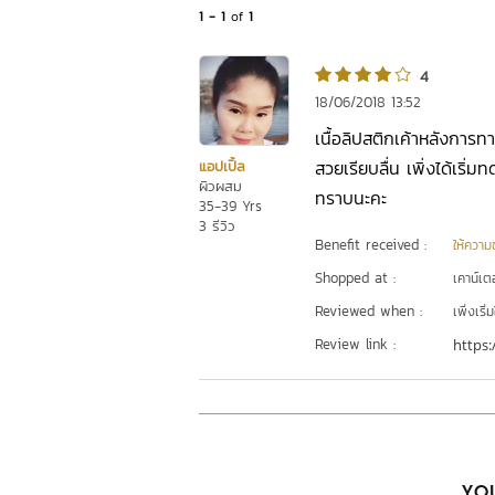
1 - 1
of
1
4
18/06/2018 13:52
เนื้อลิปสติกเค้าหลังการทา
สวยเรียบลื่น เพิ่งได้เริ่ม
แอปเปิ้ล
ผิวผสม
ทราบนะคะ
35-39 Yrs
3 รีวิว
Benefit received :
ให้ความชุ
Shopped at :
เคาน์เต
Reviewed when :
เพิ่งเริ่ม
Review link :
https:
YOU