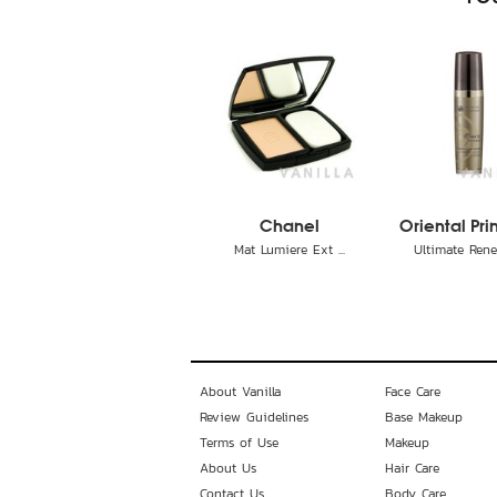
Chanel
Oriental Prin
Mat Lumiere Ext ...
Ultimate Renew
About Vanilla
Face Care
Review Guidelines
Base Makeup
Terms of Use
Makeup
About Us
Hair Care
Contact Us
Body Care