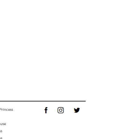
Princess
ouse
ss
ne