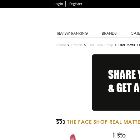
Login
Register
REVIEW RANKING
BRANDS
CATE
Home
>
Brands
>
The Face Shop
>
Real Matte L
รีวิว
THE FACE SHOP REAL MATTE 
1
รีวิว