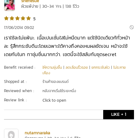
shenesue
ผิวแพ้ง่าย | 30-34 Yrs | 138 รีวิว
5
17/06/2014 09:02
เราใช้ละไม่แพ้นะ. เนื้อเปนเชั่มใสไม่หนืดมาก แต่ใช้นิดเดียวก้ทั่วหน้า
ละ รุ้สึกกระชับดีนะโดยเฉพาะใต้คางถึงคอเหนผลชัดเจน หน้าจะใช้
เดยกับไนท ทาชุ่มชื่นมากกว่า. เชตนี้จะใช้สลับกับชุดsecret
Benefit received :
ให้ความชุ่มชื้น
|
ลดเลือนริ้วรอย
|
ยกกระชับผิว
|
ไม่ระคาย
เคือง
Shopped at :
ร้านค้าของแบรนด์
Reviewed when :
หลังจากเริ่มใช้ระยะหนึ่ง
Review link :
Click to open
LIKE + 1
nutamnaraka