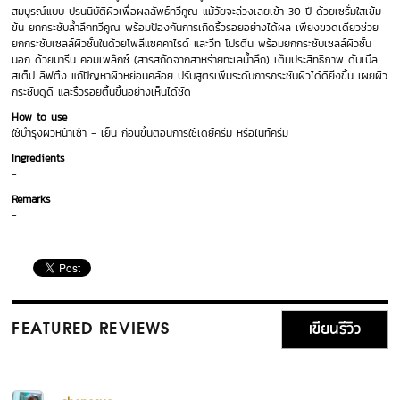
สมบูรณ์แบบ ปรนนิบัติผิวเพื่อผลลัพธ์ทวีคูณ แม้วัยจะล่วงเลยเข้า 30 ปี ด้วยเซรั่มใสเข้ม
ข้น ยกกระชับล้ำลึกทวีคูณ พร้อมป้องกันการเกิดริ้วรอยอย่างได้ผล เพียงขวดเดียวช่วย
ยกกระชับเซลล์ผิวชั้นในด้วยโพลีแซคคาไรด์ และวีท โปรตีน พร้อมยกกระชับเซลล์ผิวชั้น
นอก ด้วยมารีน คอมเพล็กซ์ (สารสกัดจากสาหร่ายทะเลน้ำลึก) เต็มประสิทธิภาพ ดับเบิ้ล
สเต็ป ลิฟติ้ง แก้ปัญหาผิวหย่อนคล้อย ปรับสูตรเพิ่มระดับการกระชับผิวได้ดียิ่งขึ้น เผยผิว
กระชับดูดี และริ้วรอยตื้นขึ้นอย่างเห็นได้ชัด
How to use
ใช้บำรุงผิวหน้าเช้า - เย็น ก่อนขั้นตอนการใช้เดย์ครีม หรือไนท์ครีม
Ingredients
-
Remarks
-
เขียนรีวิว
FEATURED REVIEWS