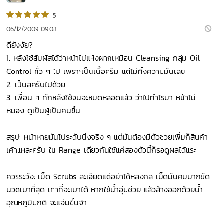
5
06/12/2009 09:08
ดียังงัย?
1. หลังใช้สัมผัสได้ว่าหน้าไม่แห้งผากเหมือน Cleansing กลุ่ม Oil
Control ทั่ว ๆ ไป เพราะเป็นเนื้อครีม แต่ไม่ทิ้งความมันเลย
2. เป็นสครับไปด้วย
3. เพื่อน ๆ ทักหลังใช้จนจะหมดหลอดแล้ว ว่าไปทำไรมา หน้าไม่
หมอง ดูเป็นผู้เป็นคนขึ้น
สรุป: หน้าหายมันไประดับนึงจริง ๆ แต่มันต้องมีตัวช่วยเพิ่มก็สินค้า
เค้าแหละครับ ใน Range เดียวกันใช้แค่สองตัวนี้ก็รอดูผลได้แระ
ควรระวัง: เม็ด Scrubs ละเอียดแต่อย่าได้หลงกล เม็ดมันคมมากขัด
นวดเบาที่สุด เท่าที่จะเบาได้ หากใช้น้ำอุ่นช่วย แล้วล้างออกด้วยน้ำ
อุณหภูมิปกติ จะแจ่มขึ้นจ้า