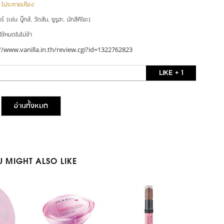
|
ไม่ระคายเคือง
์ (เช่น บู๊ทส์, วัตสัน, ซูรูฮะ, มัทสึคิโยะ)
ใช้หมดในไม่ช้า
//www.vanilla.in.th/review.cgi?id=1322762823
LIKE + 1
อ่านทั้งหมด
 MIGHT ALSO LIKE