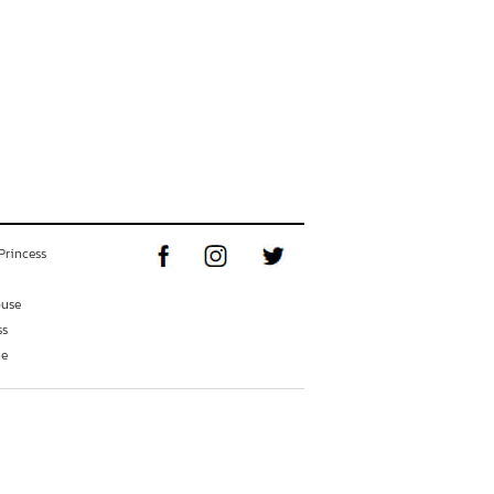
Princess
ouse
ss
ne