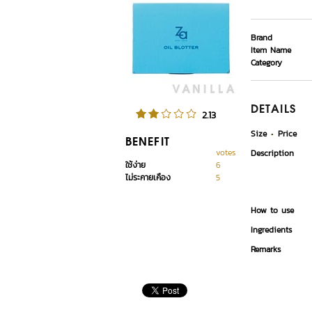
Brand
Item Name
Category
DETAILS
2.13
Size
Price
BENEFIT
votes
Description
ใช้ง่าย
6
ไม่ระคายเคือง
5
How to use
Ingredients
Remarks