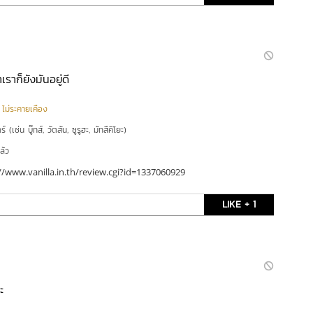
เราก็ยังมันอยู่ดี
|
ไม่ระคายเคือง
์ (เช่น บู๊ทส์, วัตสัน, ซูรูฮะ, มัทสึคิโยะ)
ล้ว
//www.vanilla.in.th/review.cgi?id=1337060929
LIKE + 1
ะ