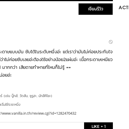
เขียนรีวิว
ACTI
ะดาษแบบมัน ซับได้ในระดับหนึ่งอ่ะ แต่เราว่ามันไม่ค่อยประทับใจ
ว่าไม่ค่อยซับเลยอ่ะต้องใช้อย่างน้อย2แผ่นอ่ะ เนื้อกระดาษเหนียว
มากกว่า เสียดายทำหายที่ไหนก็ไม่รู้ ==
่อยอ่ะ
์ (เช่น บู๊ทส์, วัตสัน, ซูรูฮะ, มัทสึคิโยะ)
ริ่มใช้ระยะหนึ่ง
//www.vanilla.in.th/review.cgi?id=1282470432
LIKE + 1