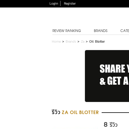
Login
Register
REVIEW RANKING
BRANDS
CATE
Home
>
Brands
>
Za
>
Oil Blotter
รีวิว
ZA OIL BLOTTER
8
รีวิว