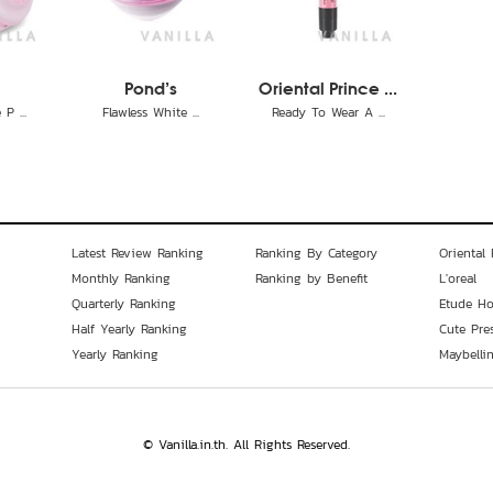
Pond's
Oriental Prince ...
P ...
Flawless White ...
Ready To Wear A ...
Latest Review Ranking
Ranking By Category
Oriental 
Monthly Ranking
Ranking by Benefit
L'oreal
Quarterly Ranking
Etude H
Half Yearly Ranking
Cute Pre
Yearly Ranking
Maybelli
© Vanilla.in.th. All Rights Reserved.