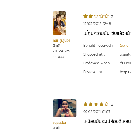
2
15/05/2012 12:48
ไม่้คุมความมัน..ซับแล้วหน้า
nui_jujube
Benefit received :
ผิวมัน
ใช้ง่าย
20-24 Yrs
Shopped at :
ดรักสโตร
44 รีวิว
Reviewed when :
ใช้หมดแ
Review link :
https:
4
02/12/2011 01:07
เหมือนมันจะไม่ค่อยดีเลยน
supattar
ผิวมัน