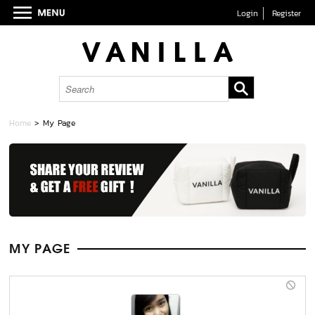
Login
Register
Home
> My Page
MY PAGE