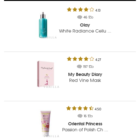
4.13
46 รีวิว
Olay
White Radiance Cellu ...
4.27
197 รีวิว
My Beauty Diary
Red Vine Mask
4.50
16 รีวิว
Oriental Princess
Passion of Polish Ch ...