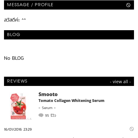
MESSAGE / PROFILE
สวัสดีค่ะ ^^
BLOG
No BLOG
- view all -
REVIEWS
Smooto
Tomato Collagen Whitening Serum
-
Serum
-
95 รีวิว
16/01/2016 23:29