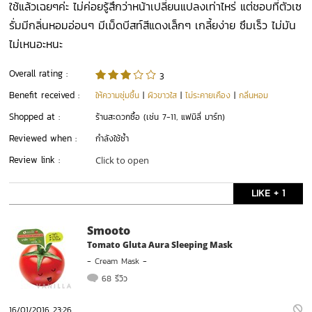
ใช้แล้วเฉยๆค่ะ ไม่ค่อยรู้สึกว่าหน้าเปลี่ยนแปลงเท่าไหร่ แต่ชอบที่ตัวเซ
รั่มมีกลิ่นหอมอ่อนๆ มีเม็ดบีสท์สีแดงเล็กๆ เกลี้ยง่าย ซึมเร็ว ไม่มัน
ไม่เหนอะหนะ
Overall rating :
3
Benefit received :
ให้ความชุ่มชื้น
|
ผิวขาวใส
|
ไม่ระคายเคือง
|
กลิ่นหอม
Shopped at :
ร้านสะดวกซื้อ (เช่น 7-11, แฟมิลี่ มาร์ท)
Reviewed when :
กำลังใช้ซ้ำ
Review link :
Click to open
LIKE + 1
Smooto
Tomato Gluta Aura Sleeping Mask
-
Cream Mask
-
68 รีวิว
16/01/2016 23:26