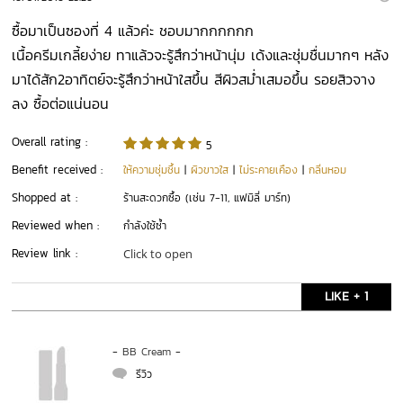
ซื้อมาเป็นซองที่ 4 แล้วค่ะ ชอบมากกกกกก
เนื้อครีมเกลี้ยง่าย ทาแล้วจะรู้สึกว่าหน้านุ่ม เด้งและชุ่มชื่นมากๆ หลัง
มาได้สัก2อาทิตย์จะรู้สึกว่าหน้าใสขึ้น สีผิวสม่ำเสมอขึ้น รอยสิวจาง
ลง ซื้อต่อแน่นอน
Overall rating :
5
Benefit received :
ให้ความชุ่มชื้น
|
ผิวขาวใส
|
ไม่ระคายเคือง
|
กลิ่นหอม
Shopped at :
ร้านสะดวกซื้อ (เช่น 7-11, แฟมิลี่ มาร์ท)
Reviewed when :
กำลังใช้ซ้ำ
Review link :
Click to open
LIKE + 1
-
BB Cream
-
  รีวิว