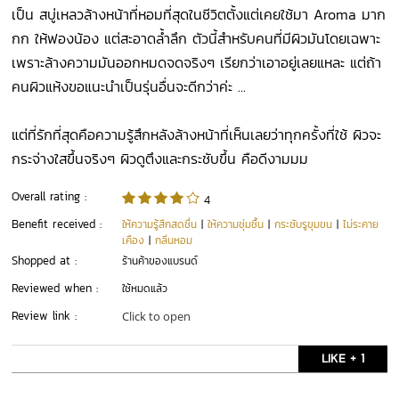
เป็น สบู่เหลวล้างหน้าที่หอมที่สุดในชีวิตตั้งแต่เคยใช้มา Aroma มาก
กก ให้ฟองน้อง แต่สะอาดล้ำลึก ตัวนี้สำหรับคนที่มีผิวมันโดยเฉพาะ
เพราะล้างความมันออกหมดจดจริงๆ เรียกว่าเอาอยู่เลยแหละ แต่ถ้า
คนผิวแห้งขอแนะนำเป็นรุ่นอื่นจะดีกว่าค่ะ ...
แต่ที่รักที่สุดคือความรู้สึกหลังล้างหน้าที่เห็นเลยว่าทุกครั้งที่ใช้ ผิวจะ
กระจ่างใสขึ้นจริงๆ ผิวดูตึงและกระชับขึ้น คือดีงามมม
Overall rating :
4
Benefit received :
ให้ความรู้สึกสดชื่น
|
ให้ความชุ่มชื้น
|
กระชับรูขุมขน
|
ไม่ระคาย
เคือง
|
กลิ่นหอม
Shopped at :
ร้านค้าของแบรนด์
Reviewed when :
ใช้หมดแล้ว
Review link :
Click to open
LIKE + 1