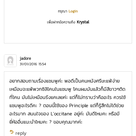
กรุณา
Login
Krystal
เพื่อฝากข้อความถึง
jadore
31/01/2016 15:54
อยากสอบถามเรื่องแชมพูค่ะ พอดีเป็นคนหนังศรีษะแพ้ง่าย
เหมือนจะแพ้พวกซิลิโคนในแชมพู โคนผมมันแล้วก็มีสีขาวๆติด
ที่โคน มันไม่เหมือนรังแคเลยค่ะ แต่ก็ไม่ทราบว่าคืออะไร ควรใช้
แชมพูอะไรดีคะ ? ตอนนี้ใช้ของ Principle แต่ก็รู้สึกไม่ได้ช่วย
อะไรมาก สนนใจของ L'occitane อยู่ค่ะ มันดีไหมคะ หรือมี
ยี่ห้ออื่นแนะนำไหมคะ ? ขอบคุณมากค่ะ
reply