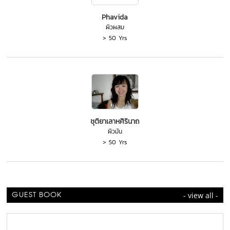
Phavida
ผิวผสม
> 50 Yrs
ชุติยาเลาหศิรินาถ
ผิวมัน
> 50 Yrs
- view all -
GUEST BOOK