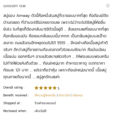
12/03/2017 13:38
สบู่ของ Amway ตัวนี้คือหนึ่งในสบู่ที่เราชอบมากที่สุด คือต้องมีติด
บ้านตลอด ที่บ้านจะใช้ไม่เคยขาดเลย เพราะไม่ว่าจะไปใช้สบู่ยี่ห้ออื่น
ยังไง ในที่สุดก็ต้องกลับมาใช้ตัวนี้อยู่ดี ... สิ่งแรกเลยที่ชอบมากที่สุด
คือกลิ่นของมัน คือชอบกลิ่นแบบนี้มากกก เป็นกลิ่นสบู่แบบสะอ๊าด
สะอาด ดมแล้วดมอีกหยุดดมไม่ได้ 5555 ... อีกอย่างคือเนื้อสบู่เค้าดี
จริงๆ ดีกว่าสบู่ที่ขายตามท้องตลาดทั่วไปแบบชัดมาก คือมันเนียน
เนื้อแน่น ออกครีมๆ อาบแล้วสบายผิวจริงๆ ... ให้ฟองแบบฟองครีม
ไม่ทำให้ผิวแห้งตึงด้วย ... ก้อนใหญ่มาก ถ้าหารราคาดู จะตกราคา
ก้อนละ 121 บาท ... แต่เราถือว่าคุ้ม เพราะก้อนใหญ่ขนาดนี้ เนื้อสบู่
คุณภาพดีขนาดนี้ ... สบู่ลูกรักเลยค่ะ
Overall rating :
5
Benefit received :
ให้ความรู้สึกสดชื่น
|
ผิวขาวใส
|
กลิ่นหอม
Shopped at :
ร้านค้าของแบรนด์
Reviewed when :
เพิ่งเริ่มใช้