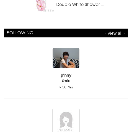
Double White Shower ...
- view all -
FOLLOWING
pinny
ผิวมัน
> 50 Yrs