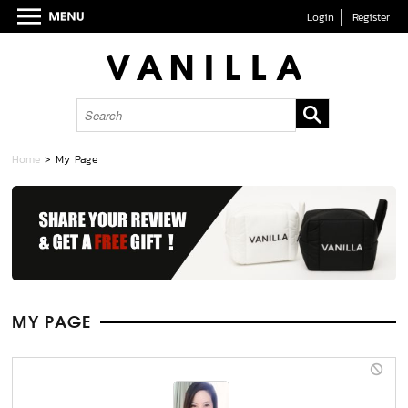
Login
Register
Home
> My Page
MY PAGE