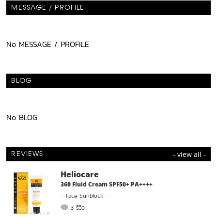
MESSAGE / PROFILE
No MESSAGE / PROFILE
BLOG
No BLOG
- view all -
REVIEWS
Heliocare
360 Fluid Cream SPF50+ PA++++
-
Face Sunblock
-
3 รีวิว