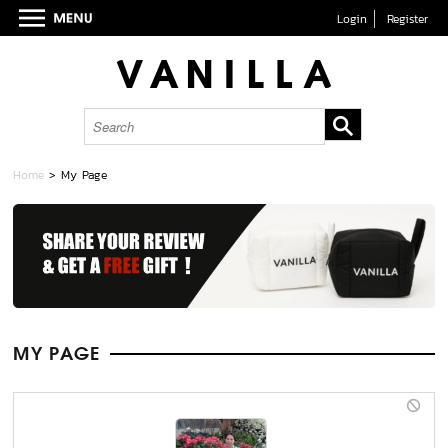
Login
Register
Home
> My Page
MY PAGE