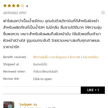
4
28/11/2022 07:57
ฟาริสบอกว่าเป็นน้ำแร่โกเบ อุดมไปด้วยวิตามินที่ดีสำหรับผิวหน้า
สำหรับผลิตภัณฑ์เป็นน้ำใสๆ ไม่มีกลิ่น ซึมซาบได้ดีมาก ให้ความชุ่ม
ชื่นพอควร เหมาะสำหรับผิวผสมถึงผิวหน้ามัน ใช้แล้วพอตื่นเช้ามา
ผิวหน้าสว่างใส รูขุมขนกระชับดี โดยรวมเหมาะสมกับคุณภาพและ
ราคาน่ารัก
Benefit received :
ให้ความชุ่มชื้น
|
กระชับรูขุมขน
|
ผิวขาวใส
|
ไม่ระคายเคือง
Shopped at :
อินเตอร์เน็ต
Reviewed when :
กำลังจะใช้หมดในไม่ช้า
Review link :
Click to open
LIKE + 1
Sadayen za