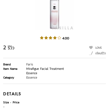
4.00
2
รีวิว
LOVE
เขียนรีวิว
Faris
Brand
Mirafigue Facial Treatment
Item Name
Essence
Essence
Category
DETAILS
Size
Price
-