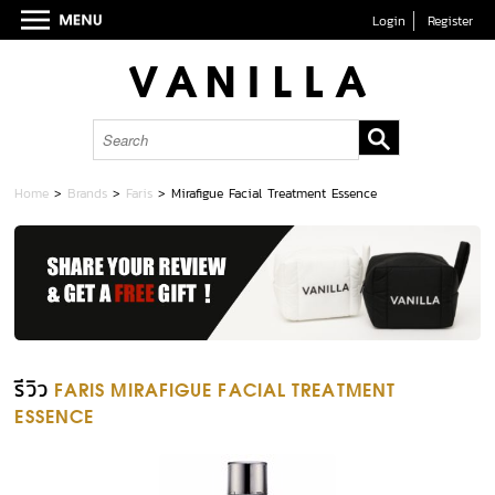
Login
Register
Home
>
Brands
>
Faris
>
Mirafigue Facial Treatment Essence
รีวิว
FARIS MIRAFIGUE FACIAL TREATMENT
ESSENCE