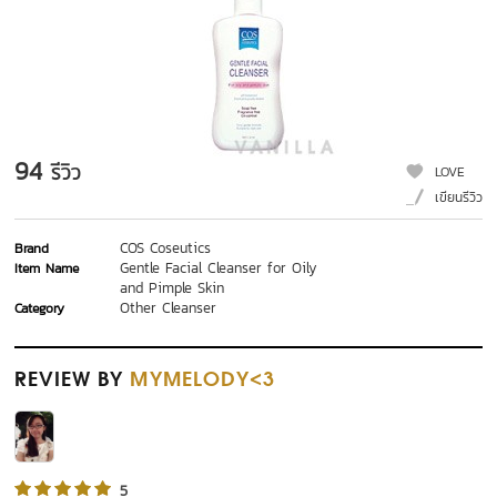
94
รีวิว
LOVE
เขียนรีวิว
COS Coseutics
Brand
Gentle Facial Cleanser for Oily
Item Name
and Pimple Skin
Other Cleanser
Category
REVIEW
BY
MYMELODY<3
5