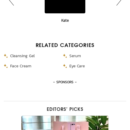
Canmake
Bhaesaj
Eucerin
Lolane
Kate
BSC
RELATED CATEGORIES
Cleansing Gel
Serum
Face Cream
Eye Care
- SPONSORS -
EDITORS’ PICKS